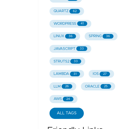
QUARTZ
62
WORDPRESS
41
LINUX
SPRING
36
36
JAVASCRIPT
33
STRUTS2
33
LAMBDA
IOS
31
27
LLM
ORACLE
26
25
AWS
24
ALL TAGS