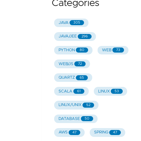
Categories
JAVA
305
JAVA/JEE
296
PYTHON
WEB
80
73
WEB/JS
72
QUARTZ
65
SCALA
LINUX
61
53
LINUX/UNIX
52
DATABASE
50
AWS
SPRING
47
47