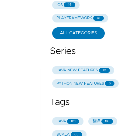
IOS
46
PLAYFRAMEWORK
41
ALL CATEGORIES
Series
JAVA NEW FEATURES
10
PYTHON NEW FEATURES
6
Tags
JAVA
翻译
101
86
SCALA
65