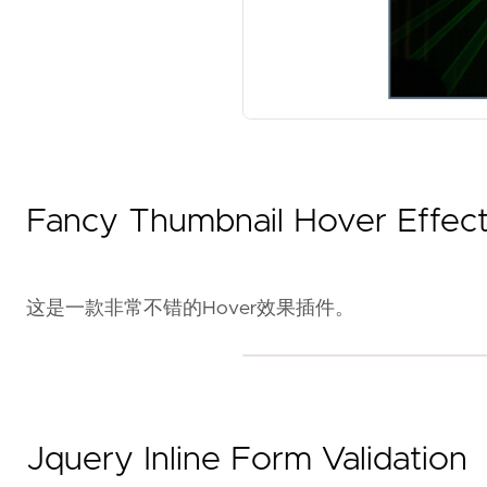
Fancy Thumbnail Hover Effec
这是一款非常不错的Hover效果插件。
Jquery Inline Form Validation