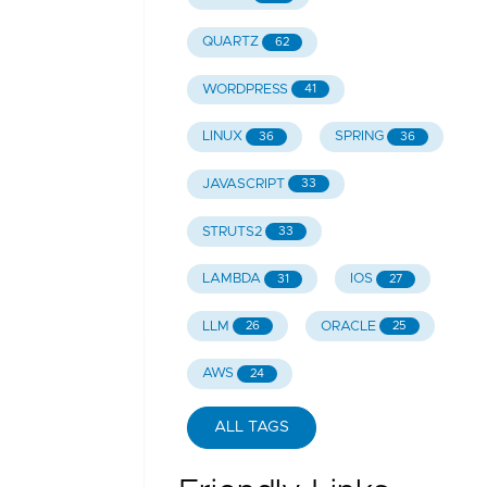
QUARTZ
62
WORDPRESS
41
LINUX
SPRING
36
36
JAVASCRIPT
33
STRUTS2
33
LAMBDA
IOS
31
27
LLM
ORACLE
26
25
AWS
24
ALL TAGS