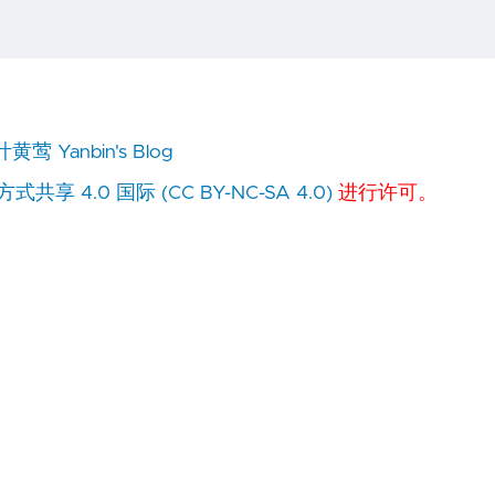
黄莺 Yanbin's Blog
-->
 4.0 国际 (CC BY-NC-SA 4.0)
进行许可。
ef/plain -->
/>
某一种就可以的 -->
nmi.CatTest -->
orts.dir}"
/>
de>的name属性指代的意义 -->
>
径 -->
则 -->
>