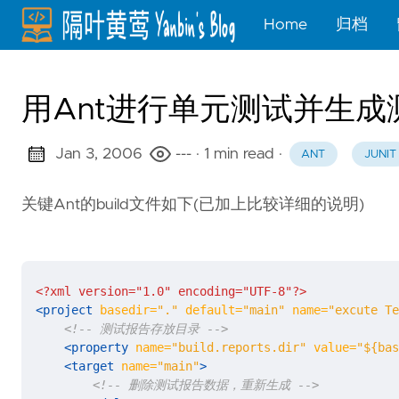
Home
归档
用Ant进行单元测试并生成
Jan 3, 2006
---
· 1 min read
·
ANT
JUNIT
关键Ant的build文件如下(已加上比较详细的说明)
<?xml version="1.0" encoding="UTF-8"?>
<project
basedir=
"."
default=
"main"
name=
"excute Te
<!-- 测试报告存放目录 -->
<property
name=
"build.reports.dir"
value=
"${bas
<target
name=
"main"
>
<!-- 删除测试报告数据，重新生成 -->