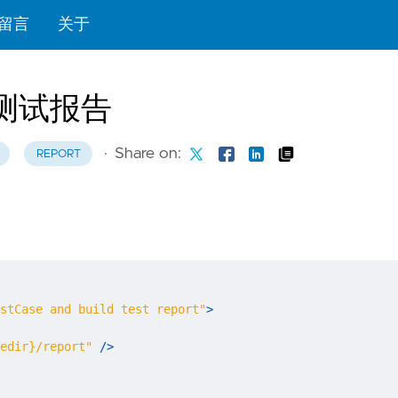
留言
关于
测试报告
·
Share on:
REPORT
stCase and build test report"
>
edir}/report"
/>