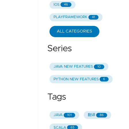
IOS
46
PLAYFRAMEWORK
41
ALL CATEGORIES
Series
JAVA NEW FEATURES
10
PYTHON NEW FEATURES
6
Tags
JAVA
翻译
101
86
SCALA
65