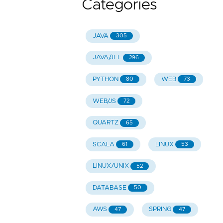
Categories
JAVA
305
JAVA/JEE
296
PYTHON
WEB
80
73
WEB/JS
72
QUARTZ
65
SCALA
LINUX
61
53
LINUX/UNIX
52
DATABASE
50
AWS
SPRING
47
47