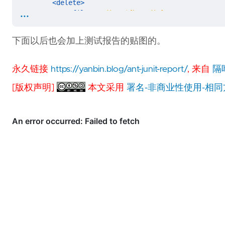
<delete>
...
<fileset
dir=
"${basedir}/report"
>
<include
name=
"*.*"
/>
</fileset>
下面以后也会加上测试报告的贴图的。
</delete>
<junit
fork=
"yes"
printsummary=
"true"
>
永久链接
https://yanbin.blog/ant-junit-report/
, 来自
隔叶
            无论是用<test>还是<batchtest>都要这个配置 
<classpath
location=
"${basedir}/bin"
/>
[版权声明]
本文采用
署名-非商业性使用-相同方式共享
<!-- 生成报告数据的格式，可能多个，支持xml/bri
<formatter
type=
"xml"
/>
<formatter
type=
"brief"
usefile=
"false"
                以下<test>和<batchtest>三种形式用
<!-- name指定Class的名称，如CatTest或com.u
<test
name=
"CatTest"
todir=
"${build.rep
<!-- 注意其中<fileset>的dir属性及<inclu
<batchtest
todir=
"${build.reports.dir}"
<!-- dir属性指定TestCase类的源代码的路
<fileset
dir=
"${basedir}/src"
>
<!-- name属性指定TestCase源文件规
<include
name=
"**/*Test.java"
/