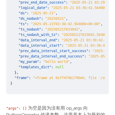
"prev_end_date_success"
:
"2025-05-21 03:29:07.0
"logical_date"
:
"2025-05-21 03:30:42.564000+00:
"ds"
:
"2025-05-21"
,
"ds_nodash"
:
"20250521"
,
"ts"
:
"2025-05-21T03:30:42.564000+00:00"
,
"ts_nodash"
:
"20250521T033042"
,
"ts_nodash_with_tz"
:
"20250521T033042.564000+00
"data_interval_end"
:
"2025-05-21 03:30:42.56400
"data_interval_start"
:
"2025-05-21 03:30:42.564
"prev_data_interval_start_success"
:
"2025-05-21
"prev_data_interval_end_success"
:
"2025-05-21 0
"my_param"
:
"hello world"
,
"templates_dict"
:
null
},
"frame"
:
"<frame at 0x7f4f4b1790e0, file '/opt/ai
}
为空是因为没有用 op_args 向
"args": []