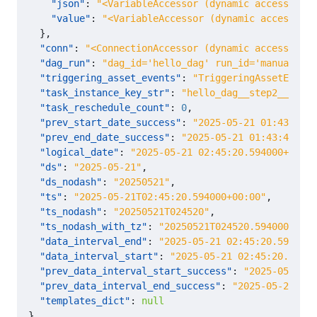
"json"
:
"<VariableAccessor (dynamic access)>"
,
"value"
:
"<VariableAccessor (dynamic access)>"
},
"conn"
:
"<ConnectionAccessor (dynamic access)>"
,
"dag_run"
:
"dag_id='hello_dag' run_id='manual__20
"triggering_asset_events"
:
"TriggeringAssetEventA
"task_instance_key_str"
:
"hello_dag__step2__20250
"task_reschedule_count"
:
0
,
"prev_start_date_success"
:
"2025-05-21 01:43:44.0
"prev_end_date_success"
:
"2025-05-21 01:43:49.252
"logical_date"
:
"2025-05-21 02:45:20.594000+00:00
"ds"
:
"2025-05-21"
,
"ds_nodash"
:
"20250521"
,
"ts"
:
"2025-05-21T02:45:20.594000+00:00"
,
"ts_nodash"
:
"20250521T024520"
,
"ts_nodash_with_tz"
:
"20250521T024520.594000+0000
"data_interval_end"
:
"2025-05-21 02:45:20.594000+
"data_interval_start"
:
"2025-05-21 02:45:20.59400
"prev_data_interval_start_success"
:
"2025-05-21 0
"prev_data_interval_end_success"
:
"2025-05-21 01:
"templates_dict"
:
null
}