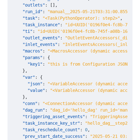
"outlets"
:
[],
"run_id"
:
"manual__2025-05-21T03:31:00.855955+0
"task"
:
"<Task(PythonOperator): step2>"
,
"task_instance"
:
"id=UUID('0196f0e4-fc8b-745f-a
"ti"
:
"id=UUID('0196f0e4-fc8b-745f-a08b-1622f4d
"outlet_events"
:
"OutletEventAccessors(_dict={}
"inlet_events"
:
"InletEventsAccessors(_inlets=[
"macros"
:
"<MacrosAccessor (dynamic access to m
"params"
:
{
"key1"
:
"this is from Configuration JSON"
},
"var"
:
{
"json"
:
"<VariableAccessor (dynamic access)>"
"value"
:
"<VariableAccessor (dynamic access)>
},
"conn"
:
"<ConnectionAccessor (dynamic access)>"
"dag_run"
:
"dag_id='hello_dag' run_id='manual__
"triggering_asset_events"
:
"TriggeringAssetEven
"task_instance_key_str"
:
"hello_dag__step2__202
"task_reschedule_count"
:
0
,
"prev_start_date_success"
:
"2025-05-21 03:29:02