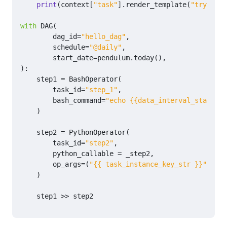
print
(
context
[
"task"
]
.
render_template
(
"try_numb
with
DAG
(
dag_id
=
"hello_dag"
,
schedule
=
"@daily"
,
start_date
=
pendulum
.
today
(),
):
step1
=
BashOperator
(
task_id
=
"step_1"
,
bash_command
=
"echo {{data_interval_start | 
)
step2
=
PythonOperator
(
task_id
=
"step2"
,
python_callable
=
_step2
,
op_args
=
(
"{{ task_instance_key_str }}"
,)
)
step1
>>
step2