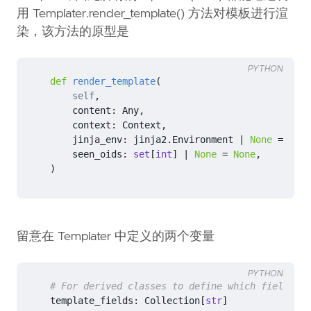
用 Templater.render_template() 方法对模板进行渲
染，该方法的原型是
PYTHON
def
render_template
(
self
,
content
:
Any
,
context
:
Context
,
jinja_env
:
jinja2
.
Environment
|
None
=
None
seen_oids
:
set
[
int
]
|
None
=
None
,
)
留意在 Templater 中定义的两个变量
PYTHON
# For derived classes to define which fields wi
template_fields
:
Collection
[
str
]