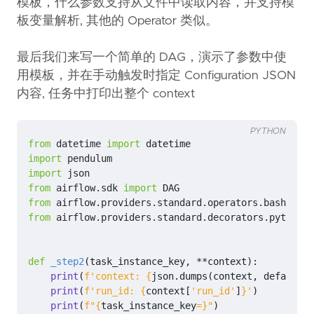
模板，什么参数支持从文件中读取内容，并支持模
板变量解析, 其他的 Operator 类似。
最后我们来写一个简单的 DAG，演示了参数中使
用模板，并在手动触发时指定 Configuration JSON
内容, 任务中打印出整个 context
PYTHON
from
datetime
import
datetime
import
pendulum
import
json
from
airflow.sdk
import
DAG
from
airflow.providers.standard.operators.bash
impo
from
airflow.providers.standard.decorators.python
i
def
_step2
(
task_instance_key
,
**
context
):
print
(
f
'context: 
{
json
.
dumps
(
context
,
default
=
s
print
(
f
'run_id: 
{
context
[
'run_id'
]
}
'
)
print
(
f
"
{
task_instance_key
=}
"
)