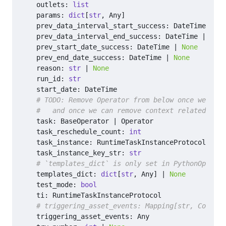
outlets
:
list
params
:
dict
[
str
,
Any
]
prev_data_interval_start_success
:
DateTime
|
No
prev_data_interval_end_success
:
DateTime
|
None
prev_start_date_success
:
DateTime
|
None
prev_end_date_success
:
DateTime
|
None
reason
:
str
|
None
run_id
:
str
start_date
:
DateTime
# TODO: Remove Operator from below once we have
#   and once we can remove context related code
task
:
BaseOperator
|
Operator
task_reschedule_count
:
int
task_instance
:
RuntimeTaskInstanceProtocol
task_instance_key_str
:
str
# `templates_dict` is only set in PythonOperato
templates_dict
:
dict
[
str
,
Any
]
|
None
test_mode
:
bool
ti
:
RuntimeTaskInstanceProtocol
# triggering_asset_events: Mapping[str, Collect
triggering_asset_events
:
Any