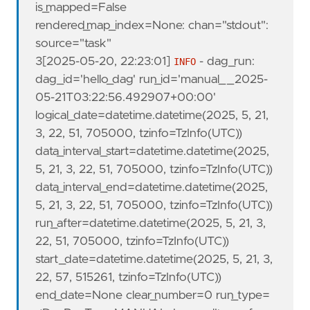
is_mapped=False
rendered_map_index=None
:
chan="stdout"
:
source="task"
3[
2025-05-20, 22:23:01
]
-
dag_run:
INFO
dag_id='hello_dag' run_id='manual__2025-
05-21T03:22:56.492907+00:00'
logical_date=datetime.datetime(2025, 5, 21,
3, 22, 51, 705000, tzinfo=TzInfo(UTC))
data_interval_start=datetime.datetime(2025,
5, 21, 3, 22, 51, 705000, tzinfo=TzInfo(UTC))
data_interval_end=datetime.datetime(2025,
5, 21, 3, 22, 51, 705000, tzinfo=TzInfo(UTC))
run_after=datetime.datetime(2025, 5, 21, 3,
22, 51, 705000, tzinfo=TzInfo(UTC))
start_date=datetime.datetime(2025, 5, 21, 3,
22, 57, 515261, tzinfo=TzInfo(UTC))
end_date=None clear_number=0 run_type=