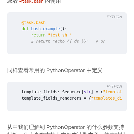
或者
的使用
@task.bash
PYTHON
@task.bash
def
bash_example
():
return
"test.sh "
# return "echo {{ ds }}"   # or
同样查看常用的 PythonOperator 中定义
PYTHON
template_fields
:
Sequence
[
str
]
=
(
"templates_di
template_fields_renderers
=
{
"templates_dict"
:
从中我们理解到 PythonOperator 的什么参数支持