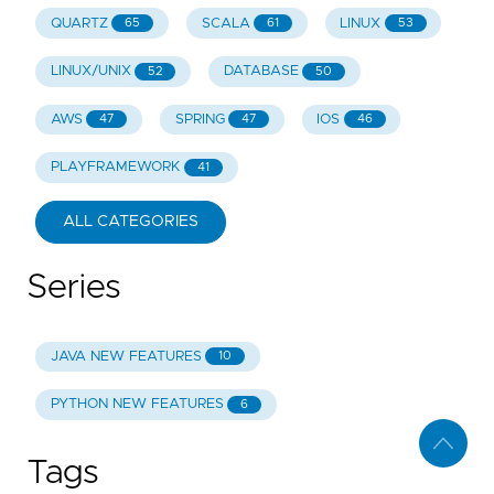
QUARTZ
SCALA
LINUX
65
61
53
LINUX/UNIX
DATABASE
52
50
AWS
SPRING
IOS
47
47
46
PLAYFRAMEWORK
41
ALL CATEGORIES
Series
JAVA NEW FEATURES
10
PYTHON NEW FEATURES
6
Tags