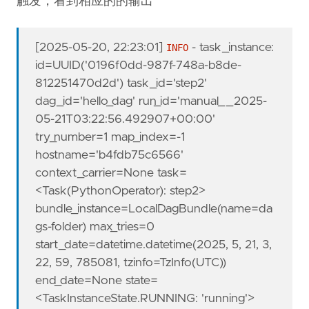
触发，看到相应的的输出
[
2025-05-20, 22:23:01
]
-
task_instance:
INFO
id=UUID('0196f0dd-987f-748a-b8de-
812251470d2d') task_id='step2'
dag_id='hello_dag' run_id='manual__2025-
05-21T03:22:56.492907+00:00'
try_number=1 map_index=-1
hostname='b4fdb75c6566'
context_carrier=None task=
<Task(PythonOperator): step2>
bundle_instance=LocalDagBundle(name=da
gs-folder) max_tries=0
start_date=datetime.datetime(2025, 5, 21, 3,
22, 59, 785081, tzinfo=TzInfo(UTC))
end_date=None state=
<TaskInstanceState.RUNNING: 'running'>