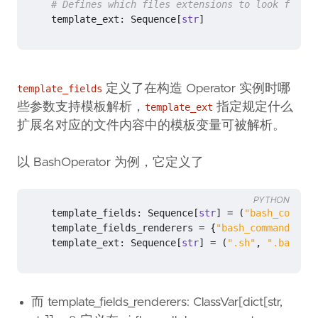
# Defines which files extensions to look for in
template_ext
:
Sequence
[
str
]
定义了在构造 Operator 实例时哪
template_fields
些参数支持模板解析，
指定规定什么
template_ext
扩展名对应的文件内容中的模板变量可被解析。
以 BashOperator 为例，它定义了
PYTHON
template_fields
:
Sequence
[
str
]
=
(
"bash_command
template_fields_renderers
=
{
"bash_command"
:
"b
template_ext
:
Sequence
[
str
]
=
(
".sh"
,
".bash"
)
而 template_fields_renderers: ClassVar[dict[str,