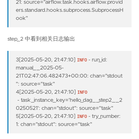
21
:
source="airflow.task.hooks.airflow.provid
ers.standard.hooks.subprocess.SubprocessH
ook"
step_2 中看到相关日志输出
3[
2025-05-20, 21:47:10
]
-
run_id:
INFO
manual__2025-05-
21T02:47:06.482473+00:00
:
chan="stdout
"
:
source="task"
4[
2025-05-20, 21:47:10
]
INFO
-
task_instance_key='hello_dag__step2__2
0250521'
:
chan="stdout"
:
source="task"
5[
2025-05-20, 21:47:10
]
-
try_number:
INFO
1
:
chan="stdout"
:
source="task"