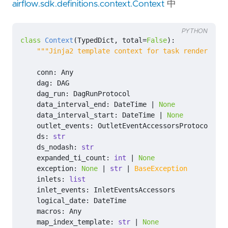
airflow.sdk.definitions.context.Context
中
PYTHON
class
Context
(
TypedDict
,
total
=
False
):
"""Jinja2 template context for task rendering."
conn
:
Any
dag
:
DAG
dag_run
:
DagRunProtocol
data_interval_end
:
DateTime
|
None
data_interval_start
:
DateTime
|
None
outlet_events
:
OutletEventAccessorsProtocol
ds
:
str
ds_nodash
:
str
expanded_ti_count
:
int
|
None
exception
:
None
|
str
|
BaseException
inlets
:
list
inlet_events
:
InletEventsAccessors
logical_date
:
DateTime
macros
:
Any
map_index_template
:
str
|
None