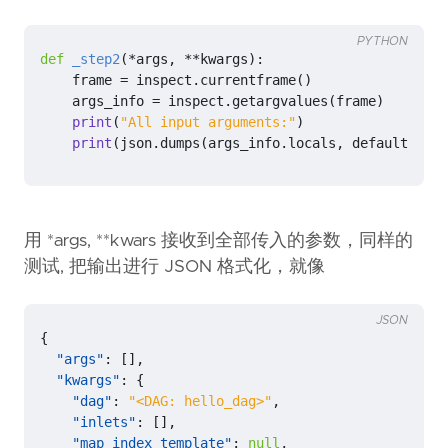
PYTHON
def
_step2
(
*
args
,
**
kwargs
):
frame
=
inspect
.
currentframe
()
args_info
=
inspect
.
getargvalues
(
frame
)
print
(
"All input arguments:"
)
print
(
json
.
dumps
(
args_info
.
locals
,
default
=
str
)
用 *args, **kwars 接收到全部传入的参数，同样的
测试, 把输出进行 JSON 格式化，就像
JSON
{
"args"
:
[],
"kwargs"
:
{
"dag"
:
"<DAG: hello_dag>"
,
"inlets"
:
[],
"map_index_template"
:
null
,