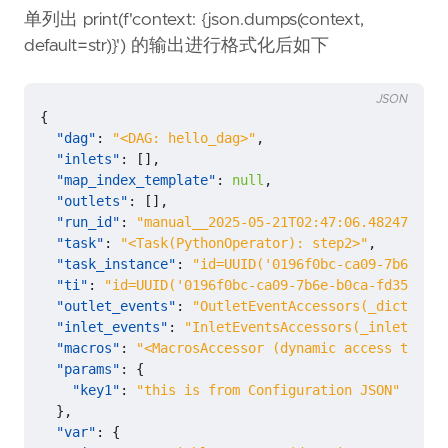
单列出 print(f'context: {json.dumps(context,
default=str)}') 的输出进行格式化后如下
JSON
{
"dag"
:
"<DAG: hello_dag>"
,
"inlets"
:
[],
"map_index_template"
:
null
,
"outlets"
:
[],
"run_id"
:
"manual__2025-05-21T02:47:06.482473+00:
"task"
:
"<Task(PythonOperator): step2>"
,
"task_instance"
:
"id=UUID('0196f0bc-ca09-7b6e-b0c
"ti"
:
"id=UUID('0196f0bc-ca09-7b6e-b0ca-fd3508c84
"outlet_events"
:
"OutletEventAccessors(_dict={})"
"inlet_events"
:
"InletEventsAccessors(_inlets=[],
"macros"
:
"<MacrosAccessor (dynamic access to mac
"params"
:
{
"key1"
:
"this is from Configuration JSON"
},
"var"
:
{