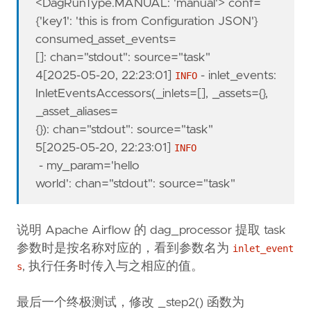
<DagRunType.MANUAL: 'manual'> conf=
{'key1': 'this is from Configuration JSON'}
consumed_asset_events=
[]
:
chan="stdout"
:
source="task"
4[
2025-05-20, 22:23:01
]
-
inlet_events:
INFO
InletEventsAccessors(_inlets=[], _assets={},
_asset_aliases=
{})
:
chan="stdout"
:
source="task"
5[
2025-05-20, 22:23:01
]
INFO
-
my_param='hello
world'
:
chan="stdout"
:
source="task"
说明 Apache Airflow 的 dag_processor 提取 task
参数时是按名称对应的，看到参数名为
inlet_event
, 执行任务时传入与之相应的值。
s
最后一个终极测试，修改 _step2() 函数为