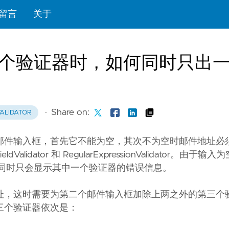
留言
关于
关联多个验证器时，如何同时只出
·
Share on:
ALIDATOR
邮件输入框，首先它不能为空，其次不为空时邮件地址必
idator 和 RegularExpressionValidator。由于
为通过的，所以同时只会显示其中一个验证器的错误信息。
址，这时需要为第二个邮件输入框加除上两之外的第三个
那么三个验证器依次是：