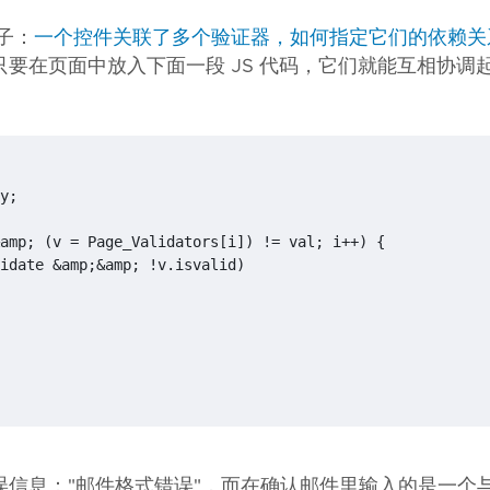
子：
一个控件关联了多个验证器，如何指定它们的依赖关
要在页面中放入下面一段 JS 代码，它们就能互相协调
y
;
amp
;
(
v
=
Page_Validators
[
i
])
!=
val
;
i
++
)
{
idate
&
amp
;
&
amp
;
!
v
.
isvalid
)
信息："邮件格式错误"，而在确认邮件里输入的是一个