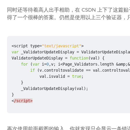
同时还等待着高人出手相助，在 CSDN 上下了这篇贴
得了一个很棒的答案。仍然是使用以上三个验证器，只
<
script
type
=
"text/javascript"
>
var
_ValidatorUpdateDisplay
=
ValidatorUpdateDispla
ValidatorUpdateDisplay
=
function
(
val
)
{
for
(
var
i
=
0
,
v
;
i
<
Page_Validators
.
length
&
amp
;
&
if
(
v
.
controltovalidate
==
val
.
controltoval
val
.
isvalid
=
true
;
}
_ValidatorUpdateDisplay
(
val
);
}
<
/script>
再次使用前面截图的输入，你就发现只会显示一条错误