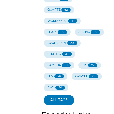
QUARTZ
62
WORDPRESS
41
LINUX
SPRING
36
36
JAVASCRIPT
33
STRUTS2
33
LAMBDA
IOS
31
27
LLM
ORACLE
26
25
AWS
24
ALL TAGS