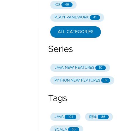
IOS
46
PLAYFRAMEWORK
41
ALL CATEGORIES
Series
JAVA NEW FEATURES
10
PYTHON NEW FEATURES
6
Tags
JAVA
翻译
101
86
SCALA
65