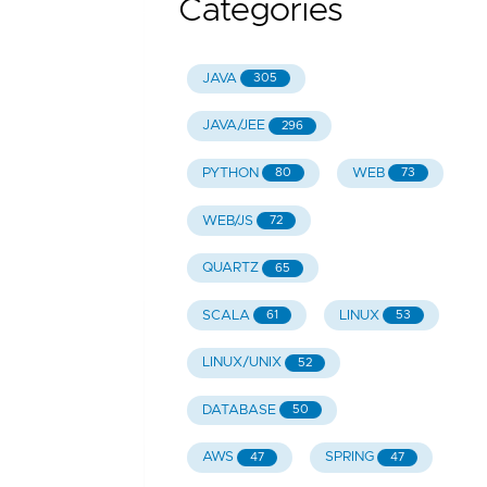
Categories
JAVA
305
JAVA/JEE
296
PYTHON
WEB
80
73
WEB/JS
72
QUARTZ
65
SCALA
LINUX
61
53
LINUX/UNIX
52
DATABASE
50
AWS
SPRING
47
47