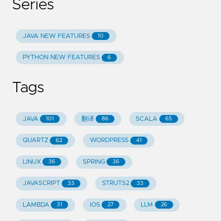
Series
JAVA NEW FEATURES
10
PYTHON NEW FEATURES
6
Tags
JAVA
翻译
SCALA
101
86
65
QUARTZ
WORDPRESS
62
41
LINUX
SPRING
36
36
JAVASCRIPT
STRUTS2
33
33
LAMBDA
IOS
LLM
31
27
26