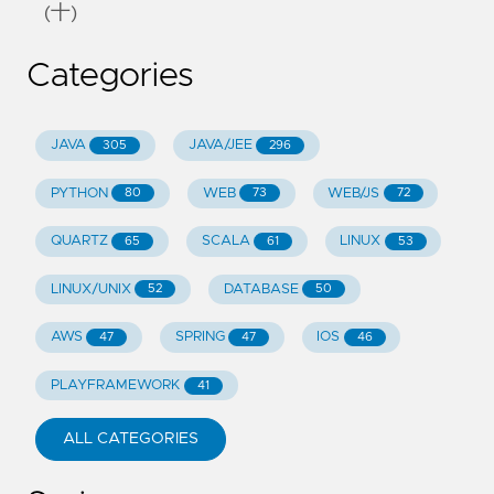
(十)
Categories
JAVA
JAVA/JEE
305
296
PYTHON
WEB
WEB/JS
80
73
72
QUARTZ
SCALA
LINUX
65
61
53
LINUX/UNIX
DATABASE
52
50
AWS
SPRING
IOS
47
47
46
PLAYFRAMEWORK
41
ALL CATEGORIES