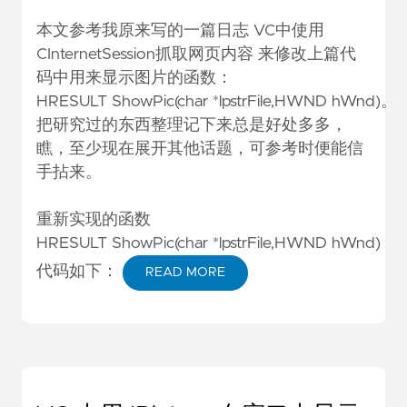
本文参考我原来写的一篇日志
VC中使用
CInternetSession抓取网页内容
来修改上篇代
码中用来显示图片的函数：
HRESULT ShowPic(
char
*lpstrFile,
HWND
hWnd)。
把研究过的东西整理记下来总是好处多多，
瞧，至少现在展开其他话题，可参考时便能信
手拈来。
重新实现的函数
HRESULT ShowPic(
char
*lpstrFile,
HWND
hWnd)
代码如下：
READ MORE