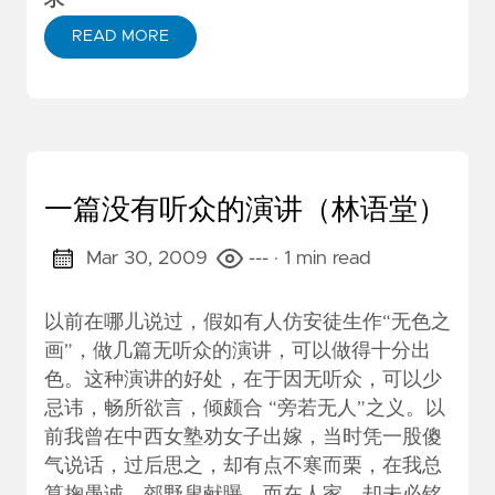
READ MORE
一篇没有听众的演讲（林语堂）
Mar 30, 2009
---
· 1 min read
以前在哪儿说过，假如有人仿安徒生作“无色之
画”，做几篇无听众的演讲，可以做得十分出
色。这种演讲的好处，在于因无听众，可以少
忌讳，畅所欲言，倾颇合 “旁若无人”之义。以
前我曾在中西女塾劝女子出嫁，当时凭一股傻
气说话，过后思之，却有点不寒而栗，在我总
算掬愚诚，郊野叟献曝，而在人家，却未必铭