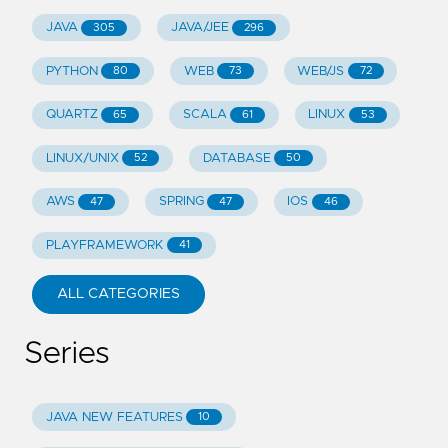
JAVA
JAVA/JEE
305
296
PYTHON
WEB
WEB/JS
80
73
72
QUARTZ
SCALA
LINUX
65
61
53
LINUX/UNIX
DATABASE
52
50
AWS
SPRING
IOS
47
47
46
PLAYFRAMEWORK
41
ALL CATEGORIES
Series
JAVA NEW FEATURES
10