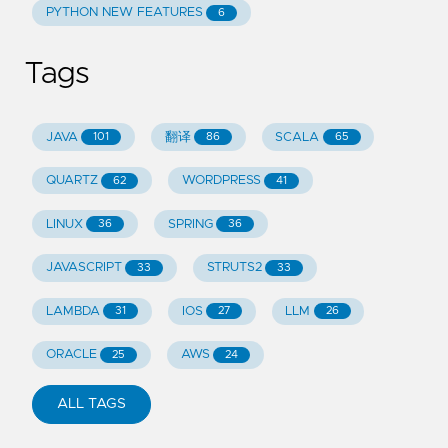
PYTHON NEW FEATURES
6
Tags
JAVA
翻译
SCALA
101
86
65
QUARTZ
WORDPRESS
62
41
LINUX
SPRING
36
36
JAVASCRIPT
STRUTS2
33
33
LAMBDA
IOS
LLM
31
27
26
ORACLE
AWS
25
24
ALL TAGS