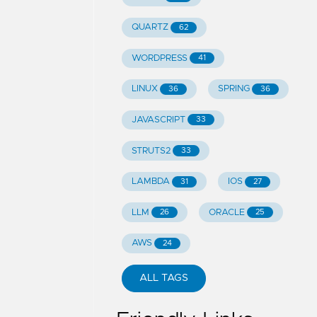
QUARTZ
62
WORDPRESS
41
LINUX
SPRING
36
36
JAVASCRIPT
33
STRUTS2
33
LAMBDA
IOS
31
27
LLM
ORACLE
26
25
AWS
24
ALL TAGS