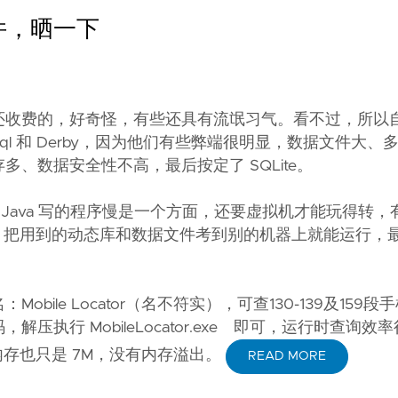
件，晒一下
还收费的，好奇怪，有些还具有流氓习气。看不过，所以
l 和 Derby，因为他们有些弊端很明显，数据文件大、
、数据安全性不高，最后按定了 SQLite。
觉得 Java 写的程序慢是一个方面，还要虚拟机才能玩得转
便，把用到的动态库和数据文件考到别的机器上就能运行，
le Locator（名不符实），可查130-139及159段
执行 MobileLocator.exe 即可，运行时查询效
内存也只是 7M，没有内存溢出。
READ MORE