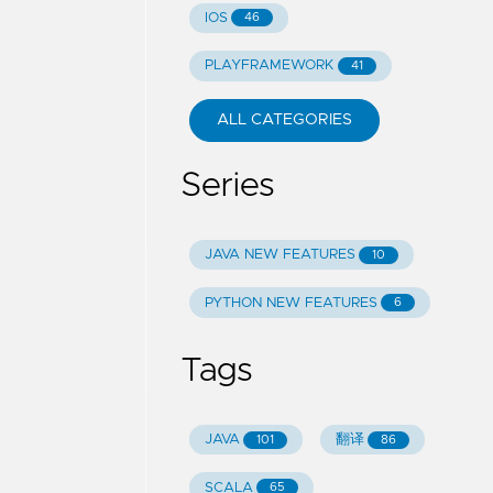
IOS
46
PLAYFRAMEWORK
41
ALL CATEGORIES
Series
JAVA NEW FEATURES
10
PYTHON NEW FEATURES
6
Tags
JAVA
翻译
101
86
SCALA
65