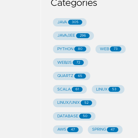
Categories
JAVA
305
JAVA/JEE
296
PYTHON
WEB
80
73
WEB/JS
72
QUARTZ
65
SCALA
LINUX
61
53
LINUX/UNIX
52
DATABASE
50
AWS
SPRING
47
47