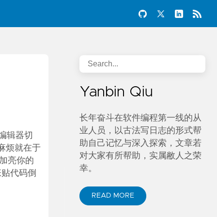
Yanbin Qiu
长年奋斗在软件编程第一线的从
业人员，以古法写日志的形式帮
把编辑器切
助自己记忆与深入探索，文章若
代码，麻烦就在于
对大家有所帮助，实属敝人之荣
能加亮你的
幸。
 来张贴代码倒
READ MORE