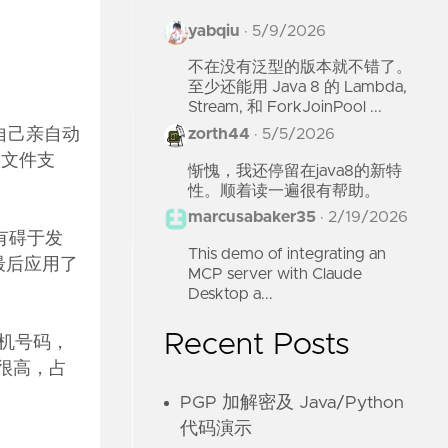
yabqiu
·
5/9/2026
不在没有泛型的版本就不错了。
至少还能用 Java 8 的 Lambda,
Stream, 和 ForkJoinPool ...
自己亲自动
zorth44
·
5/5/2026
多文件支
惭愧，我还停留在java8的新特
性。顺着读一遍很有帮助。
marcusabaker35
·
2/19/2026
，有碍于发
This demo of integrating an
最后应用了
MCP server with Claude
Desktop a...
Recent Posts
手机号码，
率很高，占
PGP 加解密及 Java/Python
代码演示