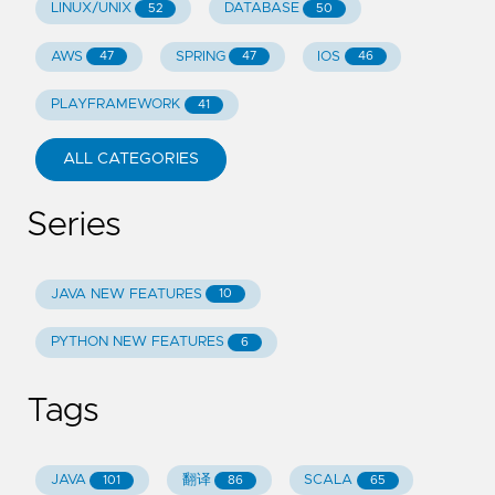
LINUX/UNIX
DATABASE
52
50
AWS
SPRING
IOS
47
47
46
PLAYFRAMEWORK
41
ALL CATEGORIES
Series
JAVA NEW FEATURES
10
PYTHON NEW FEATURES
6
Tags
JAVA
翻译
SCALA
101
86
65