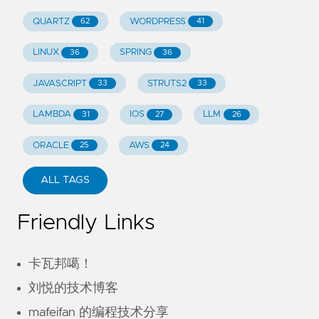
QUARTZ
WORDPRESS
62
41
LINUX
SPRING
36
36
JAVASCRIPT
STRUTS2
33
33
LAMBDA
IOS
LLM
31
27
26
ORACLE
AWS
25
24
ALL TAGS
Friendly Links
卡瓦邦噶！
刘悦的技术博客
mafeifan 的编程技术分享