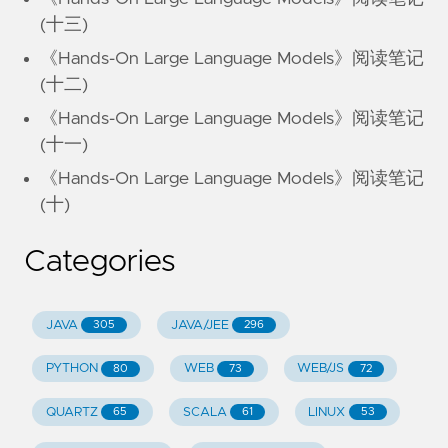
(十三)
《Hands-On Large Language Models》阅读笔记
(十二)
《Hands-On Large Language Models》阅读笔记
(十一)
《Hands-On Large Language Models》阅读笔记
(十)
Categories
JAVA
JAVA/JEE
305
296
PYTHON
WEB
WEB/JS
80
73
72
QUARTZ
SCALA
LINUX
65
61
53