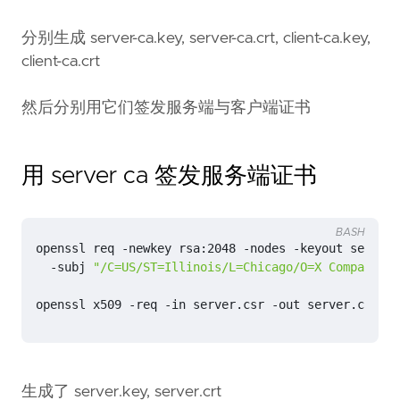
分别生成 server-ca.key, server-ca.crt, client-ca.key,
client-ca.crt
然后分别用它们签发服务端与客户端证书
用 server ca 签发服务端证书
BASH
openssl req -newkey rsa:2048 -nodes -keyout server.
  -subj 
"/C=US/ST=Illinois/L=Chicago/O=X Company/CN
openssl x509 -req -
in
 server.csr -out server.crt -C
生成了 server.key, server.crt