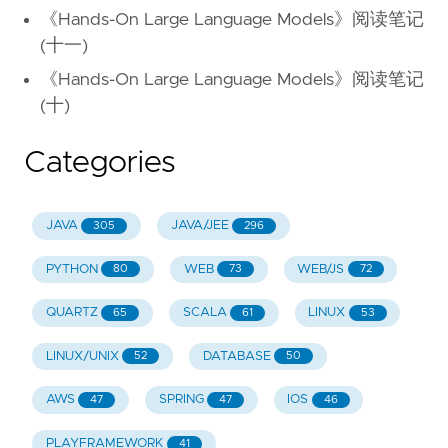
《Hands-On Large Language Models》阅读笔记
(十一)
《Hands-On Large Language Models》阅读笔记
(十)
Categories
JAVA
JAVA/JEE
305
296
PYTHON
WEB
WEB/JS
80
73
72
QUARTZ
SCALA
LINUX
65
61
53
LINUX/UNIX
DATABASE
52
50
AWS
SPRING
IOS
47
47
46
PLAYFRAMEWORK
41