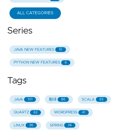
ALL CATEGORIES
Series
JAVA NEW FEATURES
10
PYTHON NEW FEATURES
6
Tags
JAVA
翻译
SCALA
101
86
65
QUARTZ
WORDPRESS
62
41
LINUX
SPRING
36
36