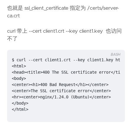
也就是 ssl_client_certificate 指定为 /certs/server-
ca.crt
curl 带上 --cert client1.crt --key client1.key 也访问
不了
BASH
<hr><center>nginx/1.24.0 
(
Ubuntu
)
</html>