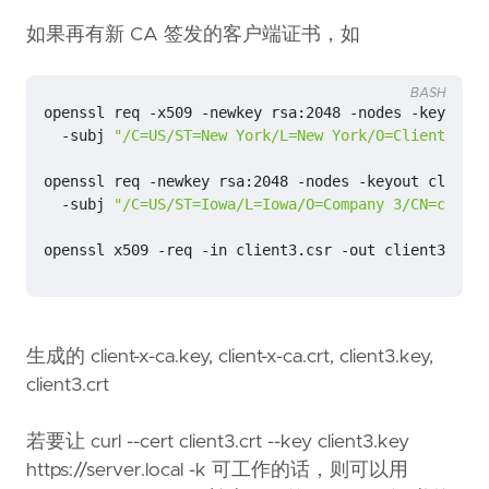
如果再有新 CA 签发的客户端证书，如
BASH
openssl req -x509 -newkey rsa:2048 -nodes -keyout c
  -subj 
"/C=US/ST=New York/L=New York/O=ClientX CA 
openssl req -newkey rsa:2048 -nodes -keyout client3
  -subj 
"/C=US/ST=Iowa/L=Iowa/O=Company 3/CN=client
openssl x509 -req -
in
 client3.csr -out client3.crt 
生成的 client-x-ca.key, client-x-ca.crt, client3.key,
client3.crt
若要让 curl --cert client3.crt --key client3.key
https://server.local -k 可工作的话，则可以用