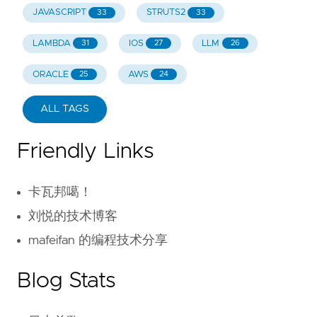
JAVASCRIPT
STRUTS2
33
33
LAMBDA
IOS
LLM
31
27
26
ORACLE
AWS
25
24
ALL TAGS
Friendly Links
卡瓦邦噶！
刘悦的技术博客
mafeifan 的编程技术分享
Blog Stats