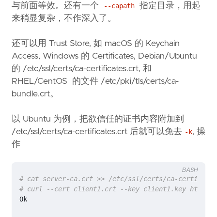
与前面等效。还有一个
指定目录，用起
--capath
来稍显复杂，不作深入了。
还可以用 Trust Store, 如 macOS 的 Keychain
Access, Windows 的 Certificates, Debian/Ubuntu
的 /etc/ssl/certs/ca-certificates.crt, 和
RHEL/CentOS 的文件 /etc/pki/tls/certs/ca-
bundle.crt。
以 Ubuntu 为例，把欲信任的证书内容附加到
/etc/ssl/certs/ca-certificates.crt 后就可以免去
, 操
-k
作
BASH
# cat server-ca.crt >> /etc/ssl/certs/ca-certificat
# curl --cert client1.crt --key client1.key https:/
Ok