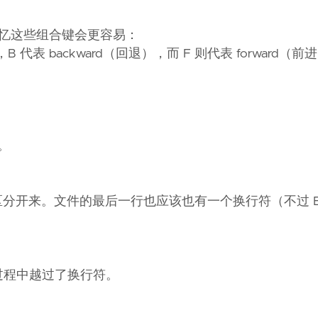
词记忆这些组合键会更容易：
，B 代表 backward（回退），而 F 则代表 forward（
挪。
分开来。文件的最后一行也应该也有一个换行符（不过 Em
过程中越过了换行符。