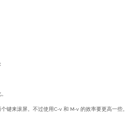
央
）
化。
这两个键来滚屏。不过使用C-v 和 M-v 的效率要更高一些。