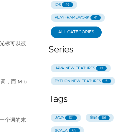
IOS
46
PLAYFRAMEWORK
41
ALL CATEGORIES
得光标可以被
Series
JAVA NEW FEATURES
10
PYTHON NEW FEATURES
，而 M-b
6
Tags
JAVA
翻译
101
86
下一个词的末
SCALA
65