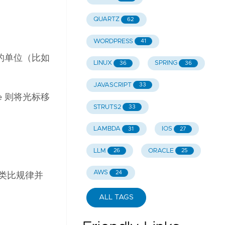
QUARTZ
62
WORDPRESS
41
义的单位（比如
LINUX
SPRING
36
36
JAVASCRIPT
33
e 则将光标移
STRUTS2
33
LAMBDA
IOS
31
27
LLM
ORACLE
26
25
AWS
24
个类比规律并
ALL TAGS