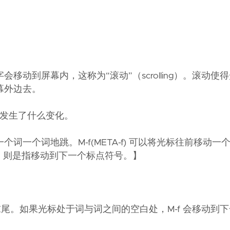
动到屏幕内，这称为“滚动”（scrolling）。滚动使
幕外边去。
观察发生了什么变化。
个词地跳。M-f(META-f) 可以将光标往前移动一个词
，则是指移动到下一个标点符号。】
末尾。如果光标处于词与词之间的空白处，M-f 会移动到