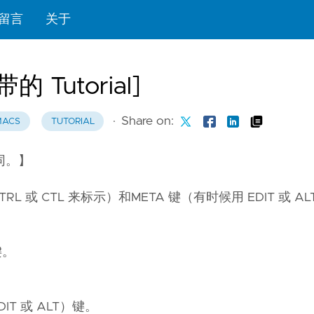
留言
关于
 Tutorial]
·
Share on:
MACS
TUTORIAL
同。】
RL 或 CTL 来标示）和META 键（有时候用 EDIT 或 A
：
键。
DIT 或 ALT）键。