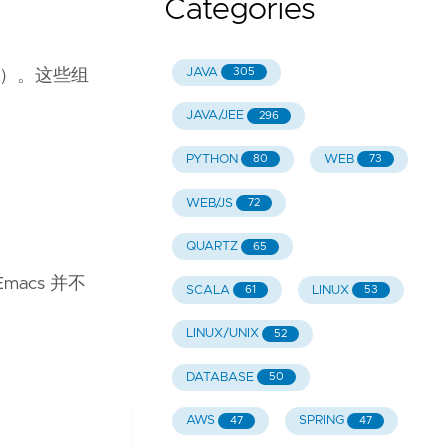
Categories
JAVA
305
前进）。这些组
JAVA/JEE
296
PYTHON
WEB
80
73
WEB/JS
72
QUARTZ
65
acs 并不
SCALA
LINUX
61
53
LINUX/UNIX
52
DATABASE
50
AWS
SPRING
47
47