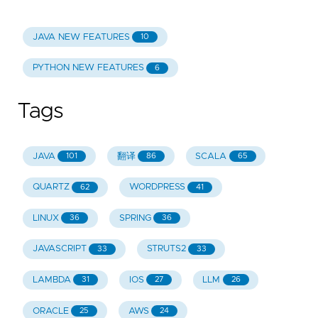
JAVA NEW FEATURES
10
PYTHON NEW FEATURES
6
Tags
JAVA
翻译
SCALA
101
86
65
QUARTZ
WORDPRESS
62
41
LINUX
SPRING
36
36
JAVASCRIPT
STRUTS2
33
33
LAMBDA
IOS
LLM
31
27
26
ORACLE
AWS
25
24