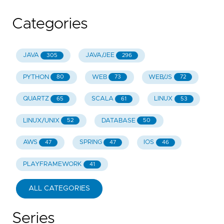
Categories
JAVA
JAVA/JEE
305
296
PYTHON
WEB
WEB/JS
80
73
72
QUARTZ
SCALA
LINUX
65
61
53
LINUX/UNIX
DATABASE
52
50
AWS
SPRING
IOS
47
47
46
PLAYFRAMEWORK
41
ALL CATEGORIES
Series