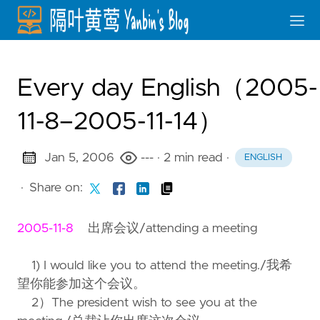
Every day English（2005-
11-8–2005-11-14）
Jan 5, 2006
---
· 2 min read
·
ENGLISH
·
Share on:
2005-11-8
出席会议/attending a meeting
1) I would like you to attend the meeting./我希
望你能参加这个会议。
2）The president wish to see you at the