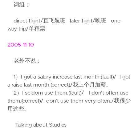
词组：
direct flight/直飞航班 later fight/晚班 one-
way trip/单程票
2005-11-10
老外不说：
1）I got a salary increase last month.(fault)/ I got
a raise last month.(correct)/我上个月加薪。
2）I seldom use them.(fault)/ I don't often use
them.(correct)/I don't use them very often./我很少
用这些。
Talking about Studies