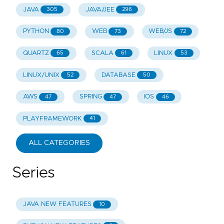
JAVA
JAVA/JEE
305
296
PYTHON
WEB
WEB/JS
80
73
72
QUARTZ
SCALA
LINUX
65
61
53
LINUX/UNIX
DATABASE
52
50
AWS
SPRING
IOS
47
47
46
PLAYFRAMEWORK
41
ALL CATEGORIES
Series
JAVA NEW FEATURES
10