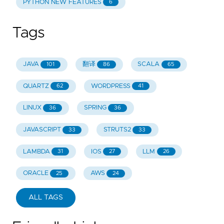
PYTHON NEW FEATURES
6
Tags
JAVA
翻译
SCALA
101
86
65
QUARTZ
WORDPRESS
62
41
LINUX
SPRING
36
36
JAVASCRIPT
STRUTS2
33
33
LAMBDA
IOS
LLM
31
27
26
ORACLE
AWS
25
24
ALL TAGS