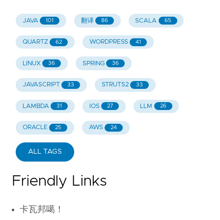
JAVA
翻译
SCALA
101
86
65
QUARTZ
WORDPRESS
62
41
LINUX
SPRING
36
36
JAVASCRIPT
STRUTS2
33
33
LAMBDA
IOS
LLM
31
27
26
ORACLE
AWS
25
24
ALL TAGS
Friendly Links
卡瓦邦噶！