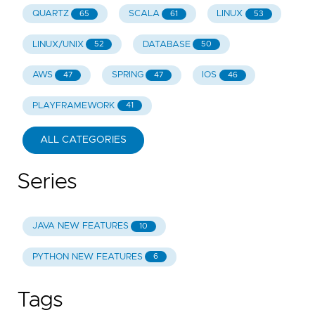
QUARTZ
SCALA
LINUX
65
61
53
LINUX/UNIX
DATABASE
52
50
AWS
SPRING
IOS
47
47
46
PLAYFRAMEWORK
41
ALL CATEGORIES
Series
JAVA NEW FEATURES
10
PYTHON NEW FEATURES
6
Tags