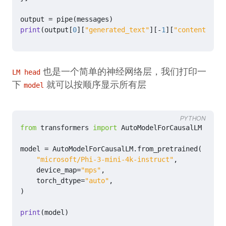
output
=
pipe
(
messages
)
print
(
output
[
0
][
"generated_text"
][
-
1
][
"content"
])
也是一个简单的神经网络层，我们打印一
LM head
下
就可以按顺序显示所有层
model
PYTHON
from
transformers
import
AutoModelForCausalLM
model
=
AutoModelForCausalLM
.
from_pretrained
(
"microsoft/Phi-3-mini-4k-instruct"
,
device_map
=
"mps"
,
torch_dtype
=
"auto"
,
)
print
(
model
)