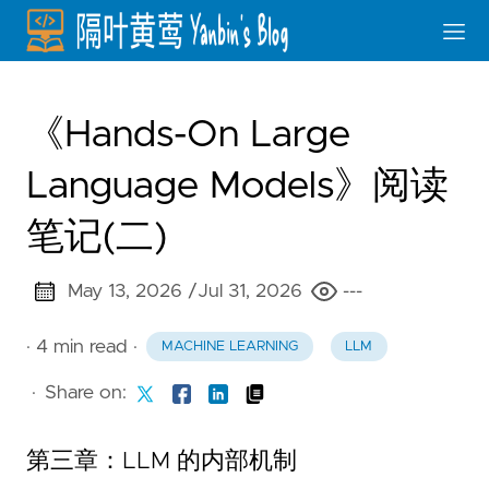
《Hands-On Large
Language Models》阅读
笔记(二)
May 13, 2026 /
Jul 31, 2026
---
· 4 min read
·
MACHINE LEARNING
LLM
·
Share on:
第三章：LLM 的内部机制