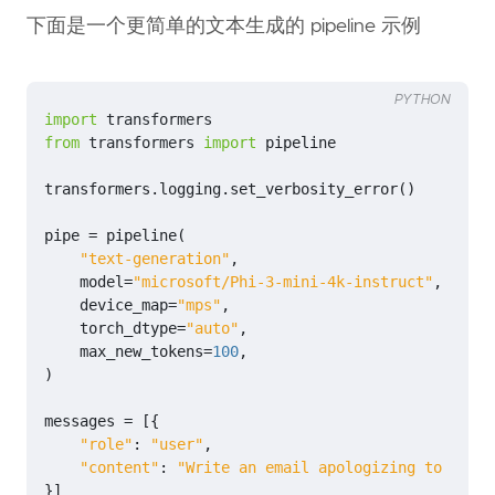
下面是一个更简单的文本生成的 pipeline 示例
PYTHON
import
transformers
from
transformers
import
pipeline
transformers
.
logging
.
set_verbosity_error
()
pipe
=
pipeline
(
"text-generation"
,
model
=
"microsoft/Phi-3-mini-4k-instruct"
,
device_map
=
"mps"
,
torch_dtype
=
"auto"
,
max_new_tokens
=
100
,
)
messages
=
[{
"role"
:
"user"
,
"content"
:
"Write an email apologizing to Sarah
}]