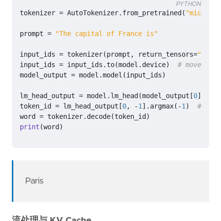
PYTHON
tokenizer
=
AutoTokenizer
.
from_pretrained
(
"microsof
prompt
=
"The capital of France is"
input_ids
=
tokenizer
(
prompt
,
return_tensors
=
"pt"
)
.
input_ids
=
input_ids
.
to
(
model
.
device
)
# move to G
model_output
=
model
.
model
(
input_ids
)
lm_head_output
=
model
.
lm_head
(
model_output
[
0
])
# 
token_id
=
lm_head_output
[
0
,
-
1
]
.
argmax
(
-
1
)
# 最后
word
=
tokenizer
.
decode
(
token_id
)
print
(
word
)
Paris
流处理与 KV Cache