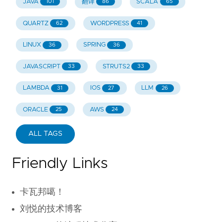
JAVA
翻译
SCALA
101
86
65
QUARTZ
WORDPRESS
62
41
LINUX
SPRING
36
36
JAVASCRIPT
STRUTS2
33
33
LAMBDA
IOS
LLM
31
27
26
ORACLE
AWS
25
24
ALL TAGS
Friendly Links
卡瓦邦噶！
刘悦的技术博客