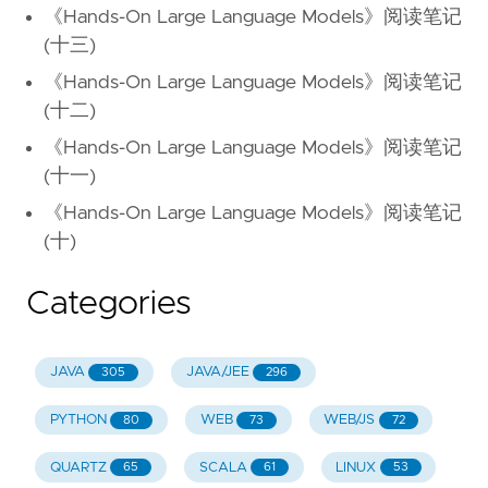
《Hands-On Large Language Models》阅读笔记
(十三)
《Hands-On Large Language Models》阅读笔记
(十二)
《Hands-On Large Language Models》阅读笔记
(十一)
《Hands-On Large Language Models》阅读笔记
(十)
Categories
JAVA
JAVA/JEE
305
296
PYTHON
WEB
WEB/JS
80
73
72
QUARTZ
SCALA
LINUX
65
61
53