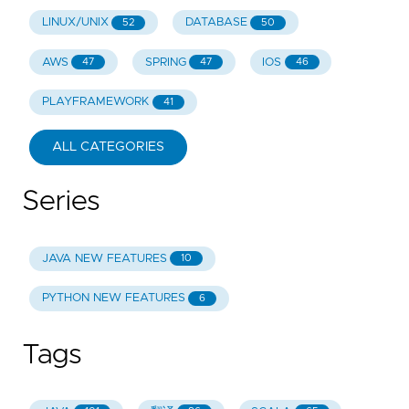
LINUX/UNIX
DATABASE
52
50
AWS
SPRING
IOS
47
47
46
PLAYFRAMEWORK
41
ALL CATEGORIES
Series
JAVA NEW FEATURES
10
PYTHON NEW FEATURES
6
Tags