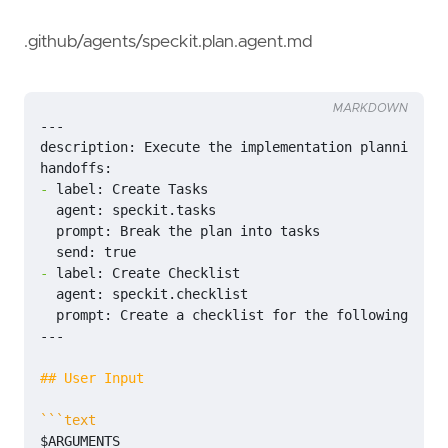
.github/agents/speckit.plan.agent.md
MARKDOWN
-
-