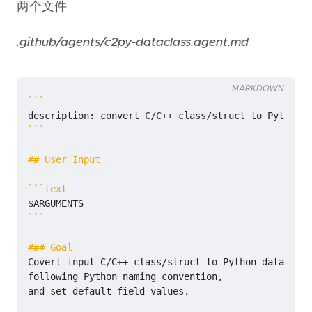
两个文件
.github/agents/c2py-dataclass.agent.md
MARKDOWN
```
```
and set default field values.