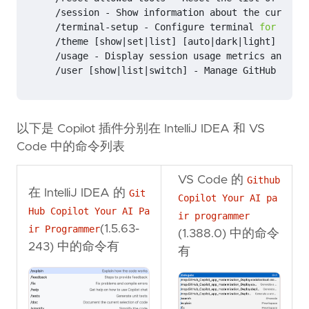
     /terminal-setup - Configure terminal 
for
 multi
     /theme 
[
show
|
set
|
list
]
[
auto
|
dark
|
light
]
     /user 
[
show
|
list
|
switch
]
以下是 Copilot 插件分别在 IntelliJ IDEA 和 VS
Code 中的命令列表
VS Code 的
Github
在 IntelliJ IDEA 的
Git
Copilot Your AI pa
Hub Copilot Your AI Pa
ir programmer
(1.5.63-
ir Programmer
(1.388.0) 中的命令
243) 中的命令有
有