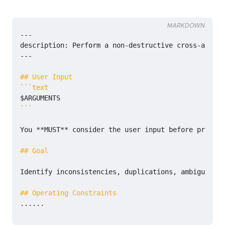
MARKDOWN
```
You 
**MUST**
Identify inconsistencies, duplications, ambiguities
......