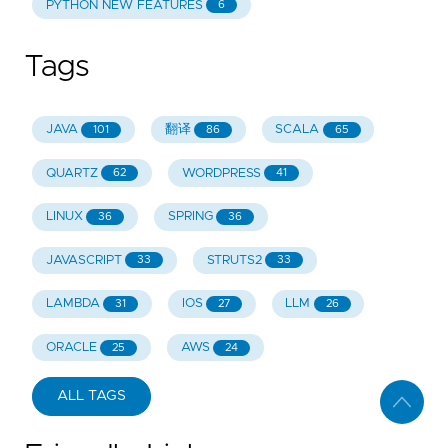
PYTHON NEW FEATURES
6
Tags
JAVA
翻译
SCALA
101
86
65
QUARTZ
WORDPRESS
62
41
LINUX
SPRING
36
36
JAVASCRIPT
STRUTS2
33
33
LAMBDA
IOS
LLM
31
27
26
ORACLE
AWS
25
24
ALL TAGS