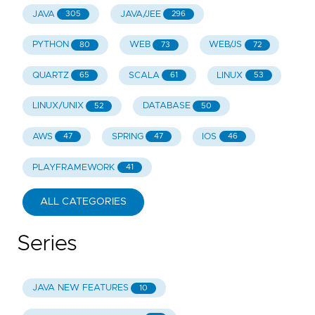
JAVA
JAVA/JEE
305
296
PYTHON
WEB
WEB/JS
80
73
72
QUARTZ
SCALA
LINUX
65
61
53
LINUX/UNIX
DATABASE
52
50
AWS
SPRING
IOS
47
47
46
PLAYFRAMEWORK
41
ALL CATEGORIES
Series
JAVA NEW FEATURES
10