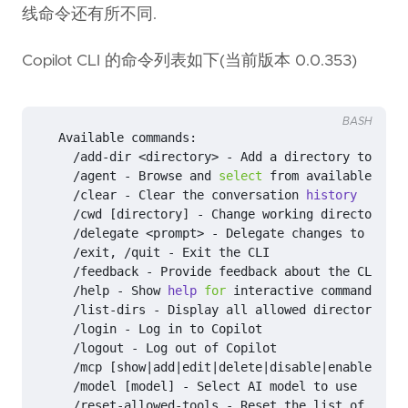
线命令还有所不同.
Copilot CLI 的命令列表如下(当前版本 0.0.353)
BASH
     /add-dir <directory> - Add a directory to the 
     /agent - Browse and 
select
 from available agen
     /clear - Clear the conversation 
history
     /cwd 
[
directory
]
     /
exit
     /
help
 - Show 
help
for
     /list-dirs - Display all allowed directories 
f
     /login - Log 
in
     /
logout
     /mcp 
[
show
|
add
|
edit
|
delete
|
disable
|
enable
]
[
se
     /model 
[
model
]