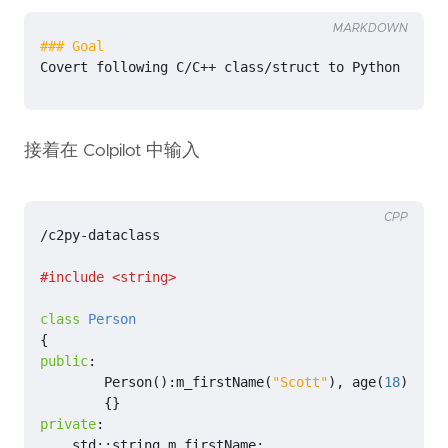
MARKDOWN
Covert following C/C++ class/struct to Python datac
接着在 Colpilot 中输入
CPP
/
c2py
-
dataclass
#include
<string>
class
Person
{
public
:
Person
()
:
m_firstName
(
"Scott"
),
age
(
18
)
{}
private
:
std
::
string
m_firstName
;