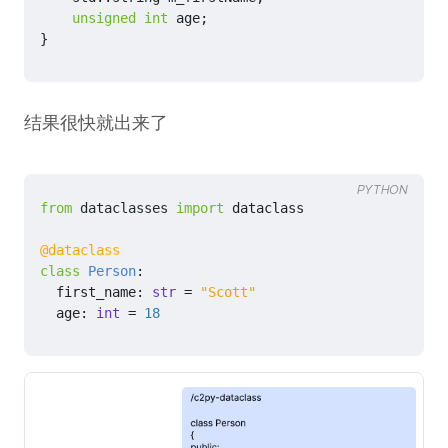
unsigned
int
age
;
}
结果很快就出来了
PYTHON
from
dataclasses
import
dataclass
@dataclass
class
Person
:
first_name
:
str
=
"Scott"
age
:
int
=
18