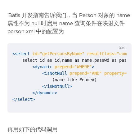
iBatis 开发指南告诉我们，当 Person 对象的 name
属性不为 null 时启用 name 查询条件在映射文件
person.xml 中的配置为
XML
<select
id=
"getPersonsByName"
resultClass=
"com.unmi
<dynamic
prepend=
"WHERE"
>
<isNotNull
prepend=
"AND"
property=
"name
</isNotNull>
</dynamic>
</select>
再用如下的代码调用