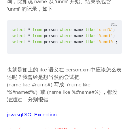
询，比如说 name 以 'unmi' 开始、结束或包含
'unmi' 的记录，如下
SQL
select
*
from
person
where
name
like
'unmi%'
;
select
*
from
person
where
name
like
'%unmi'
;
select
*
from
person
where
name
like
'%unmi%'
;
也就是如上的 like 语义在 person.xml中应该怎么表
述呢？我曾经是想当然的尝试把
(name like #name#) 写成 (name like
'%#name#%') 或 (name like %#name#%) ，都没
法通过，分别报错
java.sql.SQLException