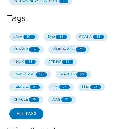
PYTHON NEW FEATURES
6
Tags
JAVA
翻译
SCALA
101
86
65
QUARTZ
WORDPRESS
62
41
LINUX
SPRING
36
36
JAVASCRIPT
STRUTS2
33
33
LAMBDA
IOS
LLM
31
27
26
ORACLE
AWS
25
24
ALL TAGS