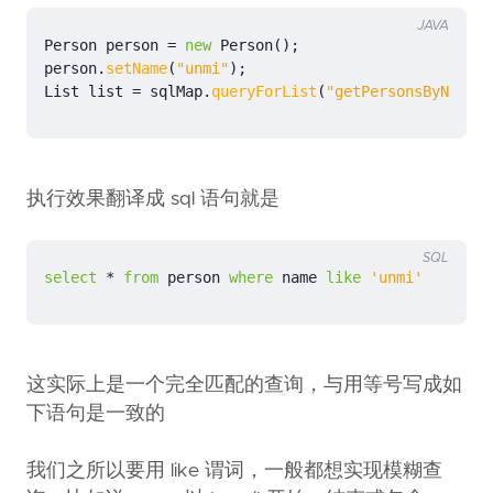
JAVA
Person
person
=
new
Person
();
person
.
setName
(
"unmi"
);
List
list
=
sqlMap
.
queryForList
(
"getPersonsByName"
,
执行效果翻译成 sql 语句就是
SQL
select
*
from
person
where
name
like
'unmi'
这实际上是一个完全匹配的查询，与用等号写成如
下语句是一致的
我们之所以要用 like 谓词，一般都想实现模糊查