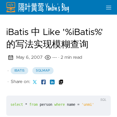
iBatis 中 Like '%iBatis%'
的写法实现模糊查询
May 6, 2007
---
· 2 min read
·
IBATIS
SQLMAP
·
Share on:
SQL
select
*
from
person
where
name
=
'unmi'