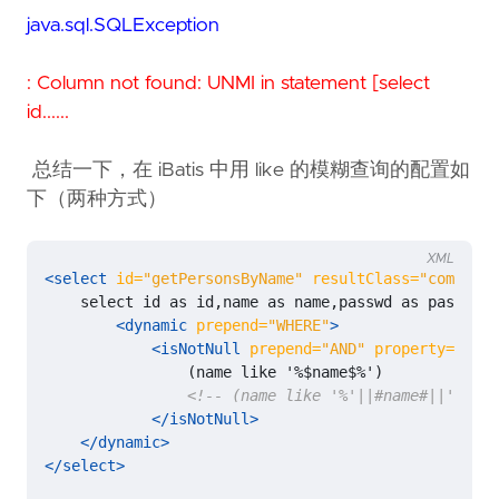
java.sql.SQLException
: Column not found: UNMI in statement [select
id......
总结一下，在 iBatis 中用 like 的模糊查询的配置如
下（两种方式）
XML
<select
id=
"getPersonsByName"
resultClass=
"com.unmi
<dynamic
prepend=
"WHERE"
>
<isNotNull
prepend=
"AND"
property=
"name
<!-- (name like '%'||#name#||'%') -
</isNotNull>
</dynamic>
</select>