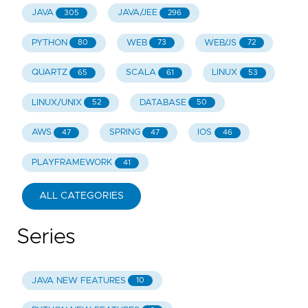
JAVA
JAVA/JEE
305
296
PYTHON
WEB
WEB/JS
80
73
72
QUARTZ
SCALA
LINUX
65
61
53
LINUX/UNIX
DATABASE
52
50
AWS
SPRING
IOS
47
47
46
PLAYFRAMEWORK
41
ALL CATEGORIES
Series
JAVA NEW FEATURES
10