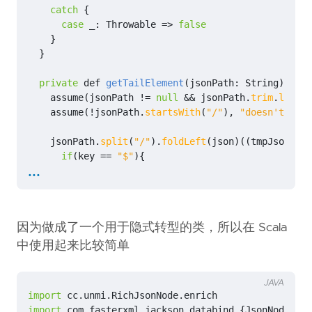
catch
{
case
_
:
Throwable
=>
false
}
}
private
def
getTailElement
(
jsonPath
:
String
):
Jso
assume
(
jsonPath
!=
null
&&
jsonPath
.
trim
.
length
assume
(
!
jsonPath
.
startsWith
(
"/"
),
"doesn't supp
jsonPath
.
split
(
"/"
).
foldLeft
(
json
)((
tmpJson
,
ke
if
(
key
==
"$"
){
...
tmpJson
}
else
if
(
key
.
contains
(
"["
))
{
val
newKey
=
key
.
substring
(
0
,
key
.
indexOf
(
'
val
index
=
"""\[\d+\]"""
.
r
.
findFirstIn
(
key
因为做成了一个用于隐式转型的类，所以在 Scala
if
(
newKey
==
"$"
)
{
tmpJson
.
get
(
index
)
中使用起来比较简单
}
else
{
JAVA
tmpJson
.
get
(
newKey
).
get
(
index
)
import
cc.unmi.RichJsonNode.enrich
}
import
com.fasterxml.jackson.databind.
{
JsonNode
,
Ob