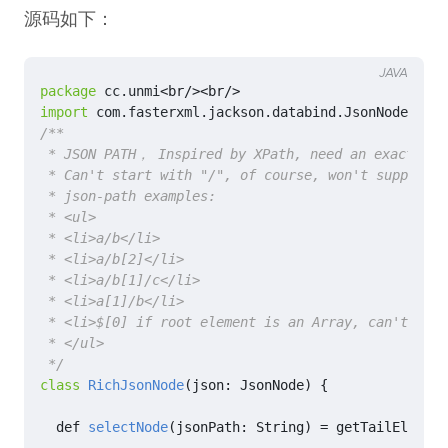
源码如下：
JAVA
package
cc.unmi
<
br
/><
br
/>
import
com.fasterxml.jackson.databind.JsonNode
<
br
/>
 */
class
RichJsonNode
(
json
:
JsonNode
)
{
def
selectNode
(
jsonPath
:
String
)
=
getTailElement