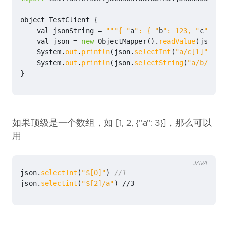
}
else
{
object
TestClient
{
tmpJson
.
get
(
key
)
val
jsonString
=
"""{ "
a
": { "
b
": 123, "
c
": [1,
}
val
json
=
new
ObjectMapper
().
readValue
(
jsonStr
});
System
.
out
.
println
(
json
.
selectInt
(
"a/c[1]"
))
//
System
.
out
.
println
(
json
.
selectString
(
"a/b/c[2]/
}
ensuring
(
_
!=
null
)
}
}
object
RichJsonNode
{
implicit
def
enrich
(
json
:
JsonNode
):
RichJsonNode
如果顶级是一个数组，如 [1, 2, {"a": 3}]，那么可以
}
用
JAVA
json
.
selectInt
(
"$[0]"
)
//1
json
.
selectint
(
"$[2]/a"
)
//
3