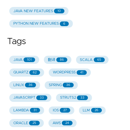
JAVA NEW FEATURES
10
PYTHON NEW FEATURES
6
Tags
JAVA
翻译
SCALA
101
86
65
QUARTZ
WORDPRESS
62
41
LINUX
SPRING
36
36
JAVASCRIPT
STRUTS2
33
33
LAMBDA
IOS
LLM
31
27
26
ORACLE
AWS
25
24