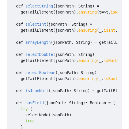
def
selectString
(
jsonPath
:
String
)
=
getTailElement
(
jsonPath
).
ensuring
(
t
=>
t
.
isNull
||
def
selectInt
(
jsonPath
:
String
)
=
getTailElement
(
jsonPath
).
ensuring
(
_
.
isInt
,
"not
def
arrayLength
(
jsonPath
:
String
)
=
getTailElemen
def
selectDouble
(
jsonPath
:
String
)
=
getTailElement
(
jsonPath
).
ensuring
(
_
.
isNumber
,
"
def
selectBoolean
(
jsonPath
:
String
)
=
getTailElement
(
jsonPath
).
ensuring
(
_
.
isBoolean
,
def
isJsonNull
(
jsonPath
:
String
)
=
getTailElement
def
hasField
(
jsonPath
:
String
):
Boolean
=
{
try
{
selectNode
(
jsonPath
)
true
}