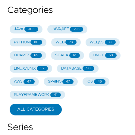
Categories
JAVA
JAVA/JEE
305
296
PYTHON
WEB
WEB/JS
80
73
72
QUARTZ
SCALA
LINUX
65
61
53
LINUX/UNIX
DATABASE
52
50
AWS
SPRING
IOS
47
47
46
PLAYFRAMEWORK
41
ALL CATEGORIES
Series