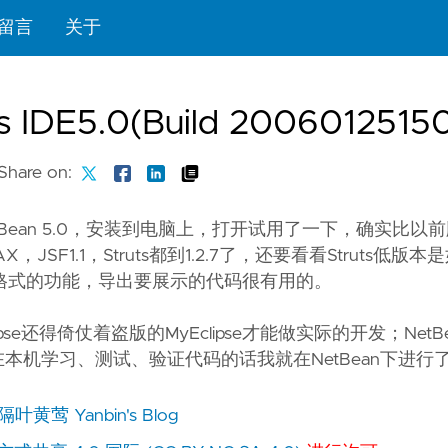
留言
关于
E5.0(Build 2006012515
Share on:
NetBean 5.0，安装到电脑上，打开试用了一下，确实比以
F1.1，Struts都到1.2.7了，还要看看Struts低版本
TML格式的功能，导出要展示的代码很有用的。
lipse还得倚仗着盗版的MyEclipse才能做实际的开发；Net
在本机学习、测试、验证代码的话我就在NetBean下进行
隔叶黄莺 Yanbin's Blog