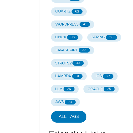
QUARTZ
62
WORDPRESS
41
LINUX
SPRING
36
36
JAVASCRIPT
33
STRUTS2
33
LAMBDA
IOS
31
27
LLM
ORACLE
26
25
AWS
24
ALL TAGS