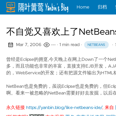
Home
归档
不自觉又喜欢上了NetBeans ID
Mar 7, 2006
---
· 1 min read
·
·
NETBEANS
曾经是Eclipse的拥趸,今天晚上在网上Down了一个
多，而且功能也非常的丰富，直接支持EJB开发，AJAX，JS
的，WebService的开发；还有把源文件输出为H
NetBean也是免费的，虽说Eclipse也是免费的，但Ec
啊。看来一被忽略的NetBean需要好好去发掘，以后
永久链接
https://yanbin.blog/like-netbeans-ide/
, 来自