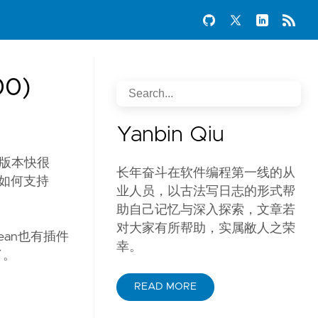
00)
Yanbin Qiu
前版本快很
长年奋斗在软件编程第一线的从
是如何支持
业人员，以古法写日志的形式帮
助自己记忆与深入探索，文章若
对大家有所帮助，实属敝人之荣
Bean也有插件
幸。
了。
READ MORE