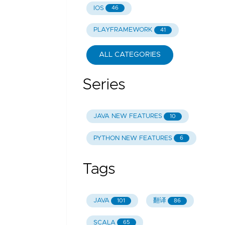
IOS
46
PLAYFRAMEWORK
41
ALL CATEGORIES
Series
JAVA NEW FEATURES
10
PYTHON NEW FEATURES
6
Tags
JAVA
翻译
101
86
SCALA
65