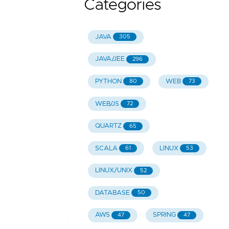
Categories
JAVA
305
JAVA/JEE
296
PYTHON
WEB
80
73
WEB/JS
72
QUARTZ
65
SCALA
LINUX
61
53
LINUX/UNIX
52
DATABASE
50
AWS
SPRING
47
47