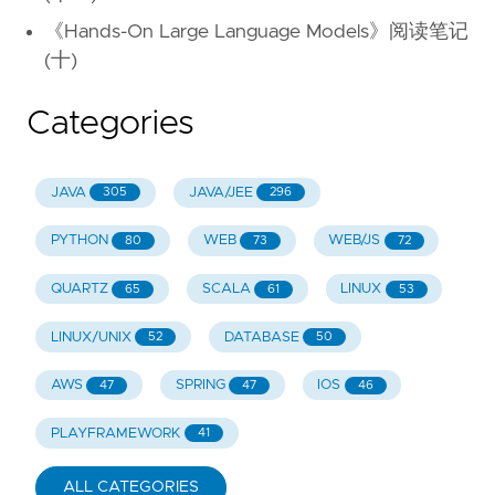
《Hands-On Large Language Models》阅读笔记
(十)
Categories
JAVA
JAVA/JEE
305
296
PYTHON
WEB
WEB/JS
80
73
72
QUARTZ
SCALA
LINUX
65
61
53
LINUX/UNIX
DATABASE
52
50
AWS
SPRING
IOS
47
47
46
PLAYFRAMEWORK
41
ALL CATEGORIES