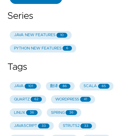
Series
JAVA NEW FEATURES
10
PYTHON NEW FEATURES
6
Tags
JAVA
翻译
SCALA
101
86
65
QUARTZ
WORDPRESS
62
41
LINUX
SPRING
36
36
JAVASCRIPT
STRUTS2
33
33