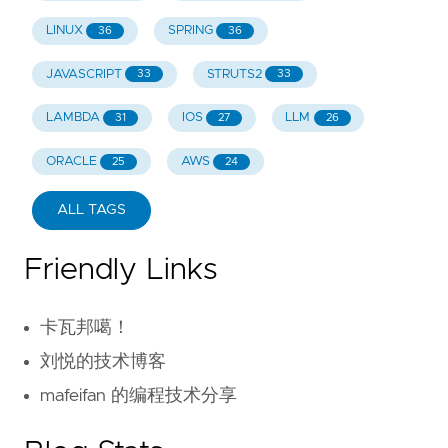
LINUX
SPRING
36
36
JAVASCRIPT
STRUTS2
33
33
LAMBDA
IOS
LLM
31
27
26
ORACLE
AWS
25
24
ALL TAGS
Friendly Links
卡瓦邦噶！
刘悦的技术博客
mafeifan 的编程技术分享