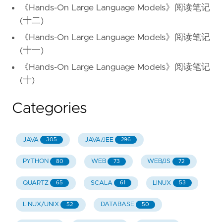
《Hands-On Large Language Models》阅读笔记
(十二)
《Hands-On Large Language Models》阅读笔记
(十一)
《Hands-On Large Language Models》阅读笔记
(十)
Categories
JAVA
JAVA/JEE
305
296
PYTHON
WEB
WEB/JS
80
73
72
QUARTZ
SCALA
LINUX
65
61
53
LINUX/UNIX
DATABASE
52
50