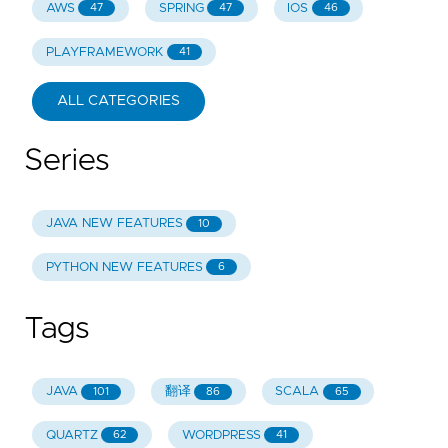
AWS
SPRING
IOS
47
47
46
PLAYFRAMEWORK
41
ALL CATEGORIES
Series
JAVA NEW FEATURES
10
PYTHON NEW FEATURES
6
Tags
JAVA
翻译
SCALA
101
86
65
QUARTZ
WORDPRESS
62
41