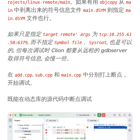
。如果有用
从
rojects/linux-remote/main
objcopy
ma
中剥离出来的符号信息文件
则指定
in
main.dSYM
ma
文件也行。
in.dSYM
如果只是指定
为
target remote' args
tcp:10.255.61
, 而不指定
，
, 也是可以
.50:6379
Symbol file
Sysroot
的, 但每次调试时 Clion 都要从远程的 gdbserver
取得符号信息, 会慢一些。
在
,
和
中分别打上断点，
add.cpp
sub.cpp
main.cpp
开始调试。
既能在动态库的源代码中断点调试