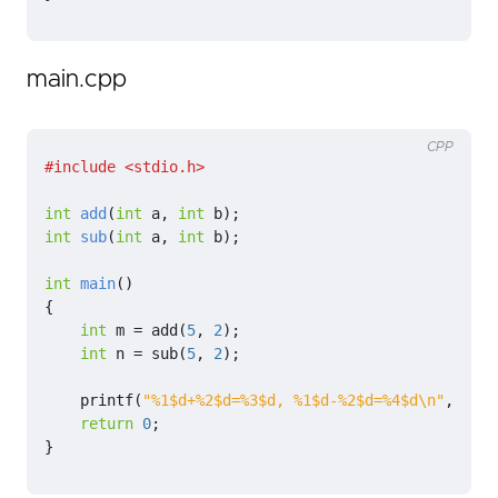
main.cpp
CPP
#include
<stdio.h>
int
add
(
int
a
,
int
b
);
int
sub
(
int
a
,
int
b
);
int
main
()
{
int
m
=
add
(
5
,
2
);
int
n
=
sub
(
5
,
2
);
printf
(
"%1$d+%2$d=%3$d, %1$d-%2$d=%4$d
\n
"
,
5
,
2
return
0
;
}