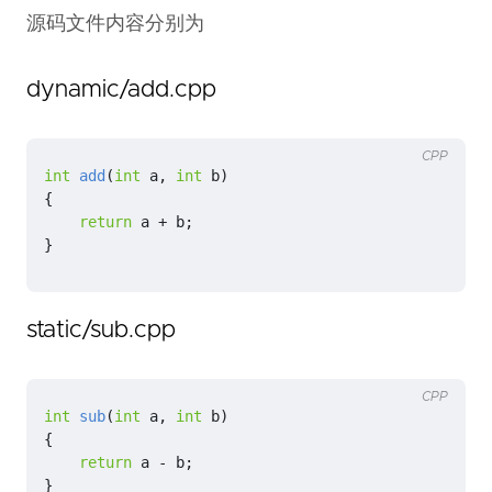
源码文件内容分别为
dynamic/add.cpp
CPP
int
add
(
int
a
,
int
b
)
{
return
a
+
b
;
}
static/sub.cpp
CPP
int
sub
(
int
a
,
int
b
)
{
return
a
-
b
;
}