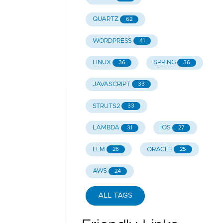
QUARTZ
62
WORDPRESS
41
LINUX
SPRING
36
36
JAVASCRIPT
33
STRUTS2
33
LAMBDA
IOS
31
27
LLM
ORACLE
26
25
AWS
24
ALL TAGS