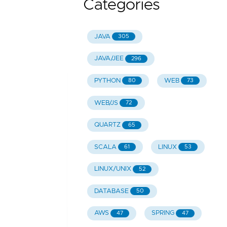
Categories
JAVA
305
JAVA/JEE
296
PYTHON
WEB
80
73
WEB/JS
72
QUARTZ
65
SCALA
LINUX
61
53
LINUX/UNIX
52
DATABASE
50
AWS
SPRING
47
47