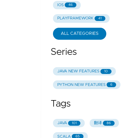
IOS
46
PLAYFRAMEWORK
41
ALL CATEGORIES
Series
JAVA NEW FEATURES
10
PYTHON NEW FEATURES
6
Tags
JAVA
翻译
101
86
SCALA
65