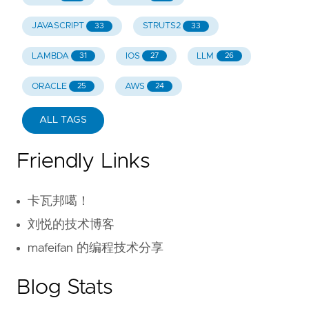
JAVASCRIPT
STRUTS2
33
33
LAMBDA
IOS
LLM
31
27
26
ORACLE
AWS
25
24
ALL TAGS
Friendly Links
卡瓦邦噶！
刘悦的技术博客
mafeifan 的编程技术分享
Blog Stats