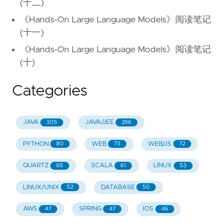
(十二)
《Hands-On Large Language Models》阅读笔记
(十一)
《Hands-On Large Language Models》阅读笔记
(十)
Categories
JAVA
JAVA/JEE
305
296
PYTHON
WEB
WEB/JS
80
73
72
QUARTZ
SCALA
LINUX
65
61
53
LINUX/UNIX
DATABASE
52
50
AWS
SPRING
IOS
47
47
46