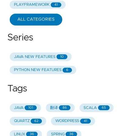
PLAYFRAMEWORK
41
ALL CATEGORIES
Series
JAVA NEW FEATURES
10
PYTHON NEW FEATURES
6
Tags
JAVA
翻译
SCALA
101
86
65
QUARTZ
WORDPRESS
62
41
LINUX
SPRING
36
36