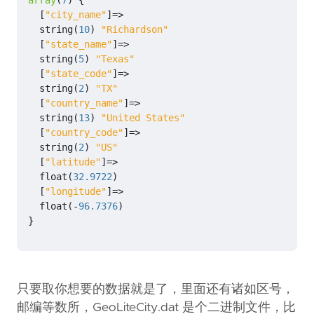
array
(
7
)
{
[
"city_name"
]
=>
string
(
10
)
"Richardson"
[
"state_name"
]
=>
string
(
5
)
"Texas"
[
"state_code"
]
=>
string
(
2
)
"TX"
[
"country_name"
]
=>
string
(
13
)
"United States"
[
"country_code"
]
=>
string
(
2
)
"US"
[
"latitude"
]
=>
float
(
32.9722
)
[
"longitude"
]
=>
float
(
-
96.7376
)
}
只要取你想要的数据就是了，里面还有诸如区号，
邮编等数所，GeoLiteCity.dat 是个二进制文件，比