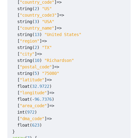
[
"country_code"
]
=>
?>
string
(
2
)
"US"
[
"country_code3"
]
=>
string
(
3
)
"USA"
[
"country_name"
]
=>
string
(
13
)
"United States"
[
"region"
]
=>
string
(
2
)
"TX"
[
"city"
]
=>
string
(
10
)
"Richardson"
[
"postal_code"
]
=>
string
(
5
)
"75080"
[
"latitude"
]
=>
float
(
32.9722
)
[
"longitude"
]
=>
float
(
-
96.7376
)
[
"area_code"
]
=>
int
(
972
)
[
"dma_code"
]
=>
float
(
623
)
}