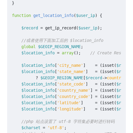
}
function
get_location_info
(
$user_ip
)
{
$record
=
get_ip_record
(
$user_ip
);
global
$GEOIP_REGION_NAME
;
$location_info
=
array
();
$location_info
[
'city_name'
]
=
(
isset
(
$record
$location_info
[
'state_name'
]
=
(
isset
(
$record
?
$GEOIP_REGION_NAME
[
$record
->
country_cod
$location_info
[
'state_code'
]
=
(
isset
(
$record
$location_info
[
'country_name'
]
=
(
isset
(
$record
$location_info
[
'country_code'
]
=
(
isset
(
$record
$location_info
[
'latitude'
]
=
(
isset
(
$record
$location_info
[
'longitude'
]
=
(
isset
(
$record
$charset
=
'utf-8'
;