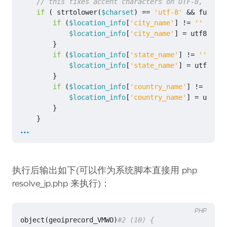
if
(
strtolower
(
$charset
)
==
'utf-8'
&&
functio
if
(
$location_info
[
'city_name'
]
!=
''
)
{
$location_info
[
'city_name'
]
=
utf8_enco
}
if
(
$location_info
[
'state_name'
]
!=
''
)
{
$location_info
[
'state_name'
]
=
utf8_enc
}
if
(
$location_info
[
'country_name'
]
!=
''
)
{
$location_info
[
'country_name'
]
=
utf8_e
}
}
...
return
$location_info
;
}
执行后输出如下(可以作为系统脚本直接用 php
$record
=
get_ip_record
(
"206.19.49.154"
);
resolve_ip.php 来执行)：
var_dump
(
$record
);
PHP
$location
=
get_location_info
(
"206.19.49.154"
);
object
(
geoiprecord_VMWO
)
var_dump
(
$location
);