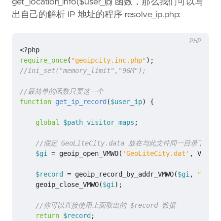
get_location_info($user_ip) 函数，那么我们可以写
出自己的解析 IP 地址的程序 resolve_ip.php:
PHP
<?
php
require_once
(
"geoipcity.inc.php"
);
function
get_ip_record
(
$user_ip
)
{
global
$path_visitor_maps
;
$gi
=
geoip_open_VMWO
(
'GeoLiteCity.dat'
,
VMWO_G
$record
=
geoip_record_by_addr_VMWO
(
$gi
,
"
$user
geoip_close_VMWO
(
$gi
);
return
$record
;