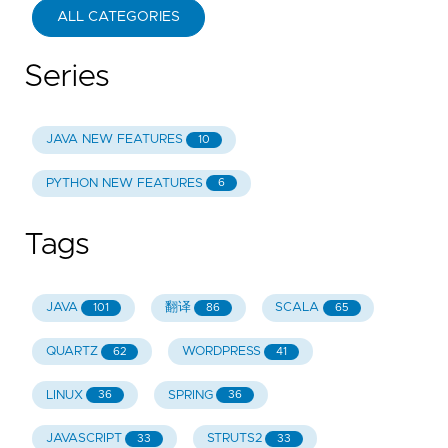
ALL CATEGORIES
Series
JAVA NEW FEATURES
10
PYTHON NEW FEATURES
6
Tags
JAVA
翻译
SCALA
101
86
65
QUARTZ
WORDPRESS
62
41
LINUX
SPRING
36
36
JAVASCRIPT
STRUTS2
33
33