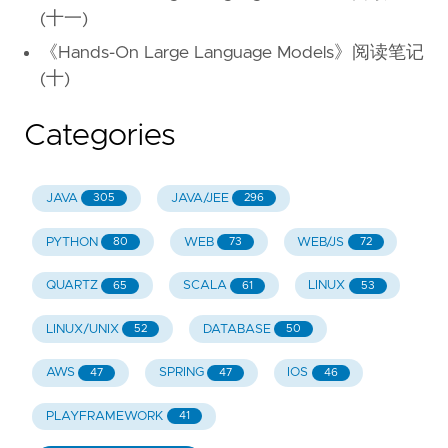
(十一)
《Hands-On Large Language Models》阅读笔记
(十)
Categories
JAVA
JAVA/JEE
305
296
PYTHON
WEB
WEB/JS
80
73
72
QUARTZ
SCALA
LINUX
65
61
53
LINUX/UNIX
DATABASE
52
50
AWS
SPRING
IOS
47
47
46
PLAYFRAMEWORK
41