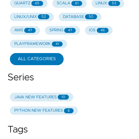
QUARTZ
SCALA
LINUX
65
61
53
LINUX/UNIX
DATABASE
52
50
AWS
SPRING
IOS
47
47
46
PLAYFRAMEWORK
41
ALL CATEGORIES
Series
JAVA NEW FEATURES
10
PYTHON NEW FEATURES
6
Tags