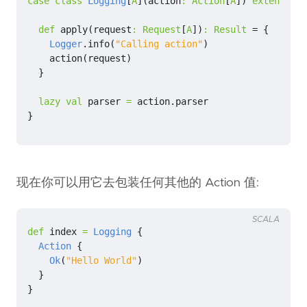
case
class
Logging
[
A
](
action
:
Action
[
A
])
extends
Ac
def
apply
(
request
:
Request
[
A
])
:
Result
=
{
Logger
.
info
(
"Calling action"
)
action
(
request
)
}
lazy
val
parser
=
action
.
parser
}
现在你可以用它去包装任何其他的 Action 值:
SCALA
def
index
=
Logging
{
Action
{
Ok
(
"Hello World"
)
}
}