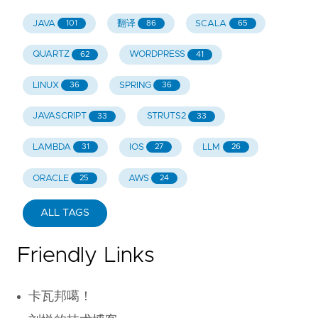
JAVA
翻译
SCALA
101
86
65
QUARTZ
WORDPRESS
62
41
LINUX
SPRING
36
36
JAVASCRIPT
STRUTS2
33
33
LAMBDA
IOS
LLM
31
27
26
ORACLE
AWS
25
24
ALL TAGS
Friendly Links
卡瓦邦噶！