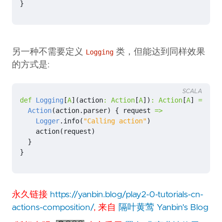
}
另一种不需要定义
类，但能达到同样效果
Logging
的方式是:
SCALA
def
Logging
[
A
](
action
:
Action
[
A
])
:
Action
[
A
]
=
{
Action
(
action
.
parser
)
{
request
=>
Logger
.
info
(
"Calling action"
)
action
(
request
)
}
}
永久链接
https://yanbin.blog/play2-0-tutorials-cn-
actions-composition/
, 来自
隔叶黄莺 Yanbin's Blog