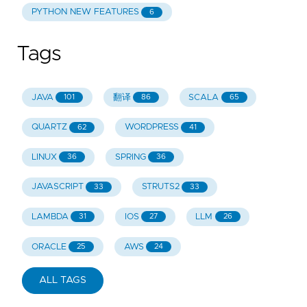
PYTHON NEW FEATURES
6
Tags
JAVA
翻译
SCALA
101
86
65
QUARTZ
WORDPRESS
62
41
LINUX
SPRING
36
36
JAVASCRIPT
STRUTS2
33
33
LAMBDA
IOS
LLM
31
27
26
ORACLE
AWS
25
24
ALL TAGS