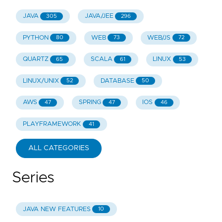
JAVA
JAVA/JEE
305
296
PYTHON
WEB
WEB/JS
80
73
72
QUARTZ
SCALA
LINUX
65
61
53
LINUX/UNIX
DATABASE
52
50
AWS
SPRING
IOS
47
47
46
PLAYFRAMEWORK
41
ALL CATEGORIES
Series
JAVA NEW FEATURES
10