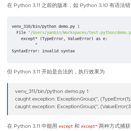
在 Python 3.11 之前的版本，如 Python 3.10 有语法
venv_310/bin/python demo.py 
1
  File 
"/Users/yanbin/Workspaces/test-python/demo.p
    except* 
(
TypeError, ValueError
)
SyntaxError: invalid syntax
但 Python 3.11 开始是合法的，执行效果为
venv_311/bin/python demo.py 1
caught exception: ExceptionGroup('', (TypeError(1),
caught exception: ExceptionGroup('', (ValueError(3),
在 Python 3.11 中能用
和
两种方式捕获
except
except*