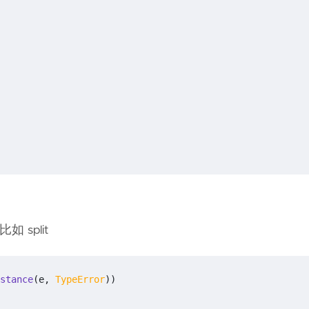
比如 split
stance
(
e
,
TypeError
))