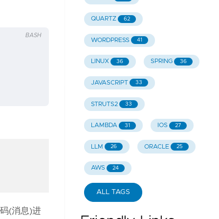
QUARTZ
62
BASH
WORDPRESS
41
LINUX
SPRING
36
36
JAVASCRIPT
33
STRUTS2
33
LAMBDA
IOS
31
27
LLM
ORACLE
26
25
AWS
24
ALL TAGS
(消息)进