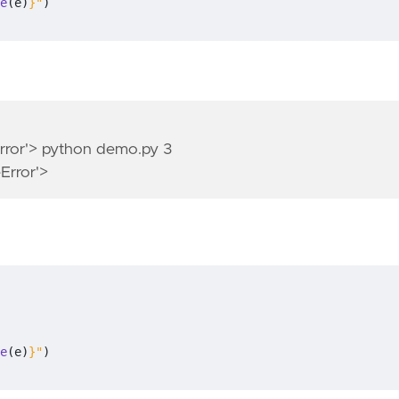
e
(
e
)
}
"
)
eError'> python demo.py 3
eError'>
e
(
e
)
}
"
)