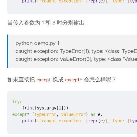
print
(
f
"caught exception: 
{
repr
(
e
)
}
, type: 
{
typ
当传入参数为 1 和 3 时分别输出
python demo.py 1
caught exception: TypeError(1), type: <class 'Typ
caught exception: ValueError(3), type: <class 'Valu
如果直接把
换成
会怎么样呢？
except
except*
try
:
f
(
int
(
sys
.
argv
[
1
]))
except
*
(
TypeError
,
ValueError
)
as
e
:
print
(
f
"caught exception: 
{
repr
(
e
)
}
, type: 
{
typ