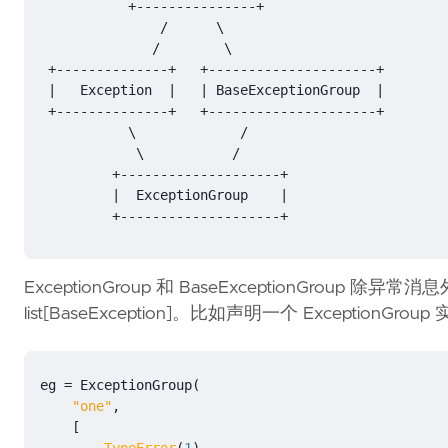
         +--------------------+
ExceptionGroup 和 BaseExceptionGroup 除异常
list[BaseException]。比如声明一个 ExceptionGroup
eg
=
ExceptionGroup
(
"one"
,
[