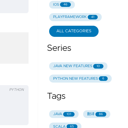
IOS
46
PLAYFRAMEWORK
41
ALL CATEGORIES
Series
JAVA NEW FEATURES
10
PYTHON NEW FEATURES
6
PYTHON
Tags
JAVA
翻译
101
86
SCALA
65