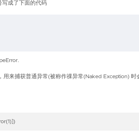
号写成了下面的代码
Error.
工作的，用来捕获普通异常(被称作祼异常(Naked Exception)
or(1)])