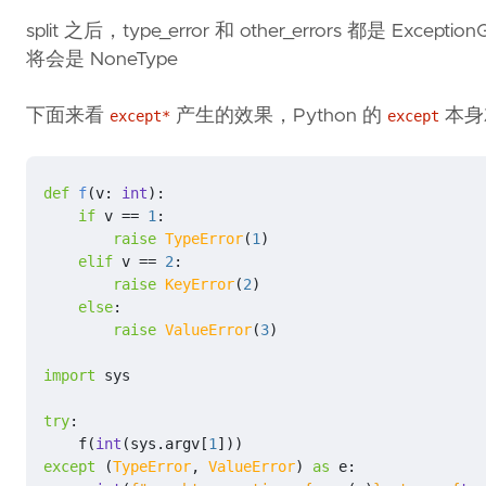
split 之后，type_error 和 other_errors 都是 Exce
将会是 NoneType
下面来看
产生的效果，Python 的
本身
except*
except
def
f
(
v
:
int
):
if
v
==
1
:
raise
TypeError
(
1
)
elif
v
==
2
:
raise
KeyError
(
2
)
else
:
raise
ValueError
(
3
)
import
sys
try
:
f
(
int
(
sys
.
argv
[
1
]))
except
(
TypeError
,
ValueError
)
as
e
: