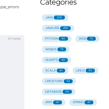
Categories
e_errors
JAVA
305
JAVA/JEE
296
PYTHON
WEB
80
73
PYTHON
WEB/JS
72
QUARTZ
65
SCALA
LINUX
61
53
LINUX/UNIX
52
DATABASE
50
AWS
SPRING
47
47