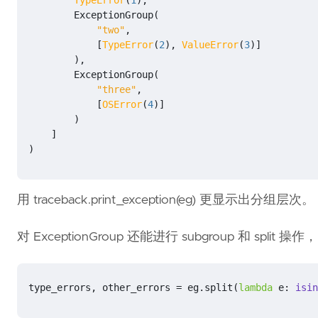
TypeError
(
1
),
ExceptionGroup
(
"two"
,
[
TypeError
(
2
),
ValueError
(
3
)]
),
ExceptionGroup
(
"three"
,
[
OSError
(
4
)]
)
]
)
用 traceback.print_exception(eg) 更显示出分组层次。
对 ExceptionGroup 还能进行 subgroup 和 split 操作，
type_errors
,
other_errors
=
eg
.
split
(
lambda
e
:
isin