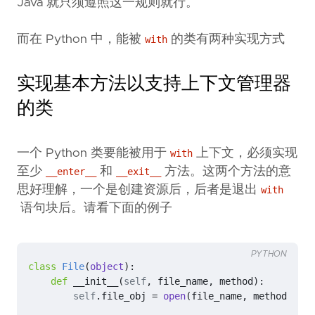
Java 就只须遵照这一规则就行。
而在 Python 中，能被
的类有两种实现方式
with
实现基本方法以支持上下文管理器
的类
一个 Python 类要能被用于
上下文，必须实现
with
至少
和
方法。这两个方法的意
__enter__
__exit__
思好理解，一个是创建资源后，后者是退出
with
语句块后。请看下面的例子
PYTHON
class
File
(
object
):
def
__init__
(
self
,
file_name
,
method
):
self
.
file_obj
=
open
(
file_name
,
method
)