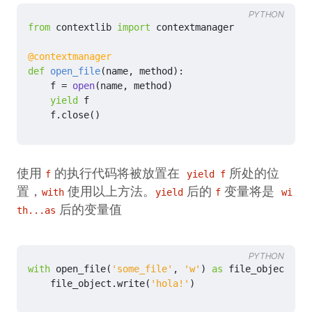
PYTHON
from
contextlib
import
contextmanager
@contextmanager
def
open_file
(
name
,
method
):
f
=
open
(
name
,
method
)
yield
f
f
.
close
()
使用
的执行代码将被放置在
所处的位
f
yield f
置，
使用以上方法。
后的
变量将是
with
yield
f
wi
后的变量值
th...as
PYTHON
with
open_file
(
'some_file'
,
'w'
)
as
file_object
:
file_object
.
write
(
'hola!'
)