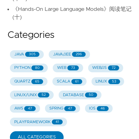
《Hands-On Large Language Models》阅读笔记
(十)
Categories
JAVA
JAVA/JEE
305
296
PYTHON
WEB
WEB/JS
80
73
72
QUARTZ
SCALA
LINUX
65
61
53
LINUX/UNIX
DATABASE
52
50
AWS
SPRING
IOS
47
47
46
PLAYFRAMEWORK
41
ALL CATEGORIES