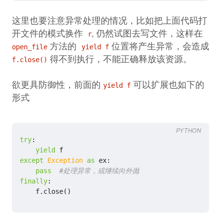
这里也要注意异常处理的情况，比如把上面代码打
开文件的模式换作
, 仍然试图去写文件，这样在
r
方法的
位置将产生异常，会造成
open_file
yield f
得不到执行，不能正确释放该资源。
f.close()
欲更具防御性，前面的
可以扩展也如下的
yield f
形式
PYTHON
try
:
yield
f
except
Exception
as
ex
:
pass
#处理异常，或继续向外抛
finally
:
f
.
close
()