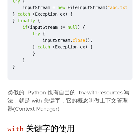
try
{
inputStream
=
new
FileInputStream
(
"abc.txt"
);
}
catch
(
Exception
ex
)
{
}
finally
{
if
(
inputStream
!=
null
)
{
try
{
inputStream
.
close
();
}
catch
(
Exception
ex
)
{
}
}
}
类似的 Python 也有自己的 try-with-resources 写
法，就是 with 关键字，它的概念叫做上下文管理
器(Context Manager)。
关键字的使用
with