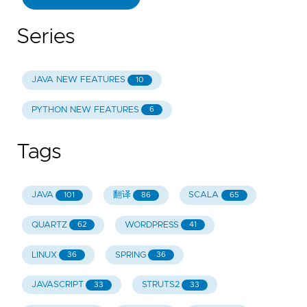
Series
JAVA NEW FEATURES
10
PYTHON NEW FEATURES
6
Tags
JAVA
翻译
SCALA
101
86
65
QUARTZ
WORDPRESS
62
41
LINUX
SPRING
36
36
JAVASCRIPT
STRUTS2
33
33