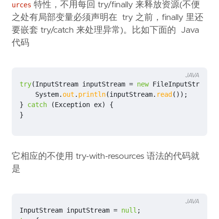
特性，不用每回 try/finally 来释放资源(不便
urces
之处有局部变量必须声明在 try 之前，finally 里还
要嵌套 try/catch 来处理异常)。比如下面的 Java
代码
JAVA
try
(
InputStream
inputStream
=
new
FileInputStream
(
"
System
.
out
.
println
(
inputStream
.
read
());
}
catch
(
Exception
ex
)
{
}
它相应的不使用 try-with-resources 语法的代码就
是
JAVA
InputStream
inputStream
=
null
;