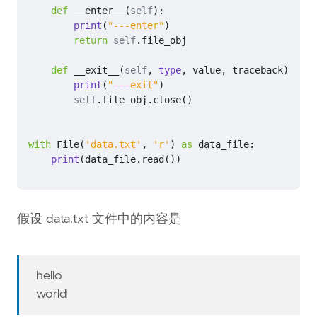
def
__enter__
(
self
):
print
(
"---enter"
)
return
self
.
file_obj
def
__exit__
(
self
,
type
,
value
,
traceback
):
print
(
"---exit"
)
self
.
file_obj
.
close
()
with
File
(
'data.txt'
,
'r'
)
as
data_file
:
print
(
data_file
.
read
())
假设 data.txt 文件中的内容是
hello
world