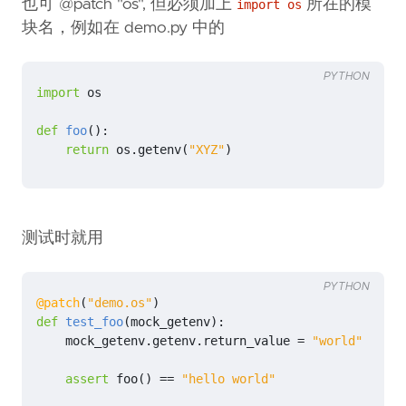
也可 @patch "os", 但必须加上
所在的模
import os
块名，例如在 demo.py 中的
PYTHON
import
os
def
foo
():
return
os
.
getenv
(
"XYZ"
)
测试时就用
PYTHON
@patch
(
"demo.os"
)
def
test_foo
(
mock_getenv
):
mock_getenv
.
getenv
.
return_value
=
"world"
assert
foo
()
==
"hello world"