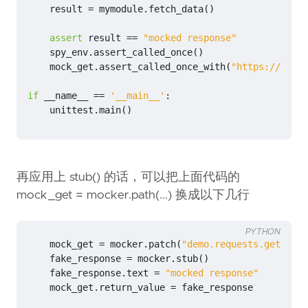
result
=
mymodule
.
fetch_data
()
assert
result
==
"mocked response"
spy_env
.
assert_called_once
()
mock_get
.
assert_called_once_with
(
"https://api.e
if
__name__
==
'__main__'
:
unittest
.
main
()
再应用上 stub() 的话，可以把上面代码的
mock_get = mocker.path(...) 换成以下几行
PYTHON
mock_get
=
mocker
.
patch
(
"demo.requests.get"
)
fake_response
=
mocker
.
stub
()
fake_response
.
text
=
"mocked response"
mock_get
.
return_value
=
fake_response