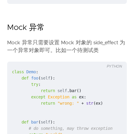
Mock 异常
Mock 异常只需要设置 Mock 对象的 side_effect 为
一个异常对象即可。比如一个待测试类
PYTHON
class
Demo
:
def
foo
(
self
):
try
:
return
self
.
bar
()
except
Exception
as
ex
:
return
"wrong: "
+
str
(
ex
)
def
bar
(
self
):
# do something, may throw exception