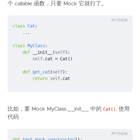
个 callable 函数，只要 Mock 它就行了。
PYTHON
class
Cat
:
...
class
MyClass
:
def
__init__
(
self
):
self
.
cat
=
Cat
()
def
get_cat
(
self
):
return
self
.
cat
比如，要 Mock MyClass.__init__ 中的
, 使用
Cat()
代码
PYTHON
def
test_mock_constructor
():