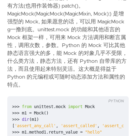
有方法(也用作装饰器) patch()。
MagicMock(MagicMock(MagicMixin, Mock):) 是增
强型的 Mock, 如果愿意的话，可以用 MagicMock
g一撸到底。unittest.mock 的功能和其他语言的
Mock 框架一样，可用来 Mock 方法调用和断言属
性，调用次数，参数。Python 的 Mock 可比其他
静态语言强大的多，能 Mock 的对象几乎不受限，
什么类方法，静态方法，还有 Python 自带库的方
法，而且使用起来特别灵活。这大概是得益于
Python 的元编程或可随时动态添加方法和属性的
特点。
PYTHON
>>>
from
unittest.mock
import
Mock
>>>
m1
=
Mock
()
>>>
dir
(
m1
)
[
'assert_any_call'
,
'assert_called'
,
'assert_called
>>>
m1
.
method1
.
return_value
=
"hello"