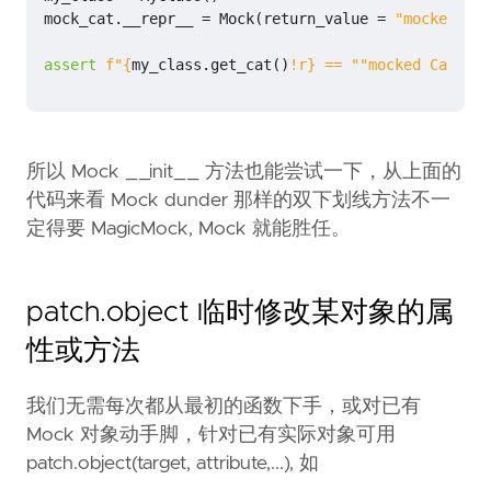
mock_cat
.
__repr__
=
Mock
(
return_value
=
"mocked Cat
assert
f
"
{
my_class
.
get_cat
()
!r}
 == ""mocked Cat __r
所以 Mock __init__ 方法也能尝试一下，从上面的
代码来看 Mock dunder 那样的双下划线方法不一
定得要 MagicMock, Mock 就能胜任。
patch.object 临时修改某对象的属
性或方法
我们无需每次都从最初的函数下手，或对已有
Mock 对象动手脚，针对已有实际对象可用
patch.object(target, attribute,...), 如