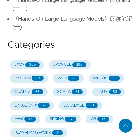
《Hands-On Large Language Models》阅读笔记
(十一)
《Hands-On Large Language Models》阅读笔记
(十)
Categories
JAVA
JAVA/JEE
305
296
PYTHON
WEB
WEB/JS
80
73
72
QUARTZ
SCALA
LINUX
65
61
53
LINUX/UNIX
DATABASE
52
50
AWS
SPRING
IOS
47
47
46
PLAYFRAMEWORK
41