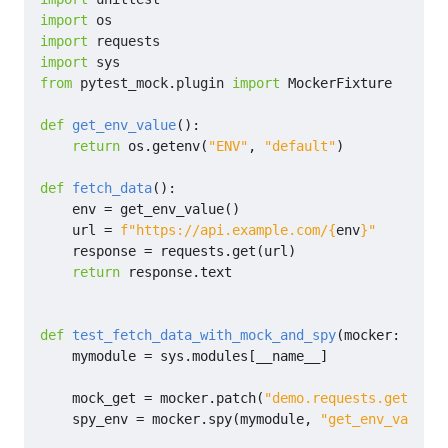
import
os
import
requests
import
sys
from
pytest_mock.plugin
import
MockerFixture
def
get_env_value
():
return
os
.
getenv
(
"ENV"
,
"default"
)
def
fetch_data
():
env
=
get_env_value
()
url
=
f
"https://api.example.com/
{
env
}
"
response
=
requests
.
get
(
url
)
return
response
.
text
def
test_fetch_data_with_mock_and_spy
(
mocker
:
Mocke
mymodule
=
sys
.
modules
[
__name__
]
mock_get
=
mocker
.
patch
(
"demo.requests.get"
,
re
spy_env
=
mocker
.
spy
(
mymodule
,
"get_env_value"
)