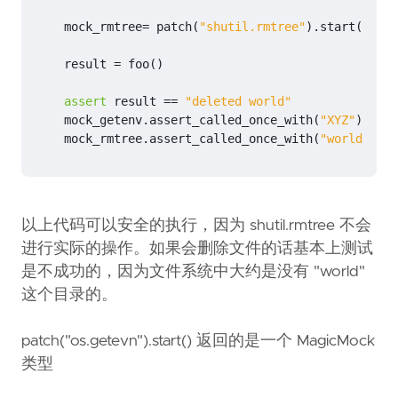
mock_rmtree
=
patch
(
"shutil.rmtree"
)
.
start
()
result
=
foo
()
assert
result
==
"deleted world"
mock_getenv
.
assert_called_once_with
(
"XYZ"
)
mock_rmtree
.
assert_called_once_with
(
"world"
,
ig
以上代码可以安全的执行，因为 shutil.rmtree 不会
进行实际的操作。如果会删除文件的话基本上测试
是不成功的，因为文件系统中大约是没有 "world"
这个目录的。
patch("os.getevn").start() 返回的是一个 MagicMock
类型