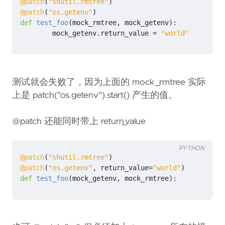
@patch
(
"shutil.rmtree"
)
@patch
(
"os.getenv"
)
def
test_foo
(
mock_rmtree
,
mock_getenv
):
mock_getenv
.
return_value
=
"world"
测试就会失败了，因为上面的 mock_rmtree 实际
上是 patch("os.getenv").start() 产生的值。
@patch 还能同时带上 return_value
PYTHON
@patch
(
"shutil.rmtree"
)
@patch
(
"os.getenv"
,
return_value
=
"world"
)
def
test_foo
(
mock_getenv
,
mock_rmtree
):