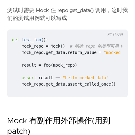
测试时需要 Mock 住 repo.get_data() 调用，这时我
们的测试用例就可以写成
PYTHON
def
test_foo
():
mock_repo
=
Mock
()
# 明确 repo 的类型可用 Mock(sp
mock_repo
.
get_data
.
return_value
=
"mocked data"
result
=
foo
(
mock_repo
)
assert
result
==
"hello mocked data"
mock_repo
.
get_data
.
assert_called_once
()
Mock 有副作用外部操作(用到
patch)