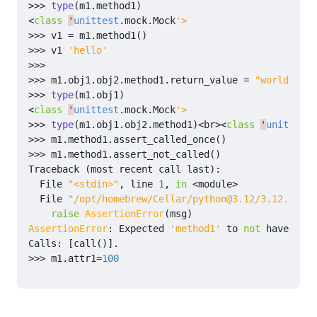
>>>
type
(
m1
.
method1
)
<
class
'
unittest
.
mock
.
Mock
'>
>>>
v1
=
m1
.
method1
()
>>>
v1
'hello'
>>>
>>>
m1
.
obj1
.
obj2
.
method1
.
return_value
=
"world"
>>>
type
(
m1
.
obj1
)
<
class
'
unittest
.
mock
.
Mock
'>
>>>
type
(
m1
.
obj1
.
obj2
.
method1
)
<
br
><
class
'
unittest
.
>>>
m1
.
method1
.
assert_called_once
()
>>>
m1
.
method1
.
assert_not_called
()
Traceback
(
most
recent
call
last
):
File
"<stdin>"
,
line
1
,
in
<
module
>
File
"/opt/homebrew/Cellar/python@3.12/3.12.11/Fr
raise
AssertionError
(
msg
)
AssertionError
:
Expected
'method1'
to
not
have
been
Calls
:
[
call
()]
.
>>>
m1
.
attr1
=
100