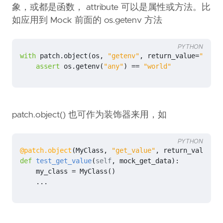
象，或都是函数， attribute 可以是属性或方法。比
如应用到 Mock 前面的 os.getenv 方法
PYTHON
with
patch
.
object
(
os
,
"getenv"
,
return_value
=
"world
assert
os
.
getenv
(
"any"
)
==
"world"
patch.object() 也可作为装饰器来用，如
PYTHON
@patch.object
(
MyClass
,
"get_value"
,
return_value
=
"w
def
test_get_value
(
self
,
mock_get_data
):
my_class
=
MyClass
()
...