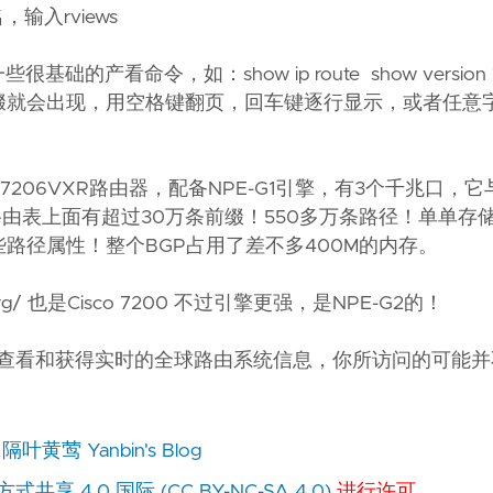
入rviews
产看命令，如：show ip route show versio
的路由前缀就会出现，用空格键翻页，回车键逐行显示，或者任
206VXR路由器，配备NPE-G1引擎，有3个千兆口，它与A
路由表上面有超过30万条前缀！550多万条路径！单单存
路径属性！整个BGP占用了差不多400M的内存。
.org/ 也是Cisco 7200 不过引擎更强，是NPE-G2的！
查看和获得实时的全球路由系统信息，你所访问的可能并
自
隔叶黄莺 Yanbin's Blog
 4.0 国际 (CC BY-NC-SA 4.0)
进行许可。