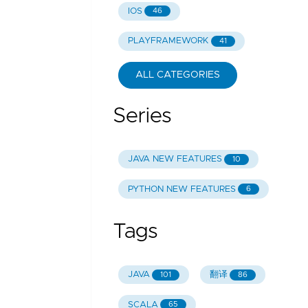
IOS
46
PLAYFRAMEWORK
41
ALL CATEGORIES
Series
JAVA NEW FEATURES
10
PYTHON NEW FEATURES
6
Tags
JAVA
翻译
101
86
SCALA
65