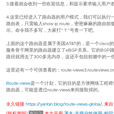
3.接着就会收到一些欢迎信息，和提示要求输入用户名，输
4.这里已经进入了路由器的用户模式，我们可以执行一些很基础的
路由表，只需输入show ip route，密密麻麻
示。命令我不多写，大家打“？”号查一下吧。
上面的这个路由器是属于美国AT&T的，是一个cisco的7
服务骨干网里的路由器建立了eBGP关系。它的BGP
路径就用去了300多兆内存，这还不包括前缀中的一些
这里还有一个可供查看的：route-views3.routeviews
Route-views
是一个计划，它的目的是方便网络工程师
路由器，可能是透过route-views来间接取得的。
永久链接
https://yanbin.blog/route-views-globa/
, 来
[版权声明]
本文采用
署名-非商业性使用-相同方式共享