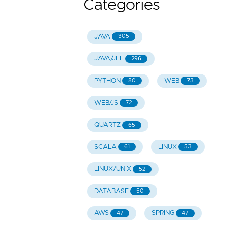
Categories
JAVA
305
JAVA/JEE
296
PYTHON
WEB
80
73
WEB/JS
72
QUARTZ
65
SCALA
LINUX
61
53
LINUX/UNIX
52
DATABASE
50
AWS
SPRING
47
47