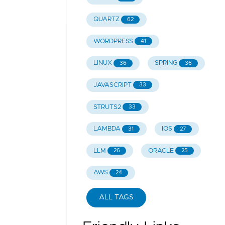
QUARTZ
62
WORDPRESS
41
LINUX
SPRING
36
36
JAVASCRIPT
33
STRUTS2
33
LAMBDA
IOS
31
27
LLM
ORACLE
26
25
AWS
24
ALL TAGS