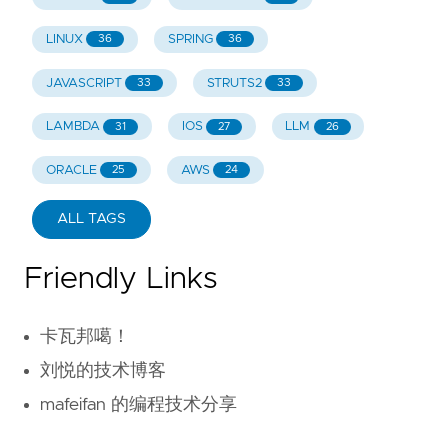
LINUX
SPRING
36
36
JAVASCRIPT
STRUTS2
33
33
LAMBDA
IOS
LLM
31
27
26
ORACLE
AWS
25
24
ALL TAGS
Friendly Links
卡瓦邦噶！
刘悦的技术博客
mafeifan 的编程技术分享