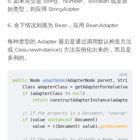
5. 如果类型是 String、Number、Boolean 或是原
始类型，则应用 StringAdpter
6. 余下情况则视为 Bean，应用 BeanAdapter
每种类型的 Adapter 最后是通过调用默认构造方法
或 Class.newInstance() 方法实例化出来的，而且是
多例的。
JAVA
public
Node
adaptNode
(
AdapterNode
parent
,
String
pr
Class
adapterClass
=
getAdapterForValue
(
value
);
if
(
adapterClass
!=
null
)
return
constructAdapterInstance
(
adapterClas
// If the property is a Document, "unwrap" it t
if
(
value
instanceof
Document
)
value
=
((
Document
)
value
).
getDocumentEleme
// If the property is already a Node, proxy it