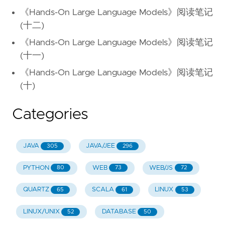
《Hands-On Large Language Models》阅读笔记
(十二)
《Hands-On Large Language Models》阅读笔记
(十一)
《Hands-On Large Language Models》阅读笔记
(十)
Categories
JAVA
JAVA/JEE
305
296
PYTHON
WEB
WEB/JS
80
73
72
QUARTZ
SCALA
LINUX
65
61
53
LINUX/UNIX
DATABASE
52
50