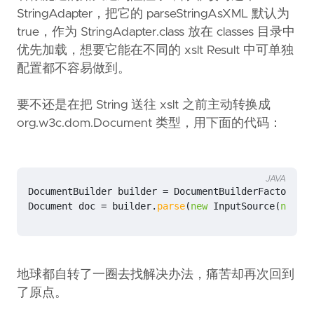
StringAdapter，把它的 parseStringAsXML 默认为
true，作为 StringAdapter.class 放在 classes 目录中
优先加载，想要它能在不同的 xslt Result 中可单独
配置都不容易做到。
要不还是在把 String 送往 xslt 之前主动转换成
org.w3c.dom.Document 类型，用下面的代码：
JAVA
DocumentBuilder
builder
=
DocumentBuilderFactory
.
ne
Document
doc
=
builder
.
parse
(
new
InputSource
(
new
St
地球都自转了一圈去找解决办法，痛苦却再次回到
了原点。