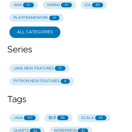
AWS
SPRING
IOS
47
47
46
PLAYFRAMEWORK
41
ALL CATEGORIES
Series
JAVA NEW FEATURES
10
PYTHON NEW FEATURES
6
Tags
JAVA
翻译
SCALA
101
86
65
QUARTZ
WORDPRESS
62
41