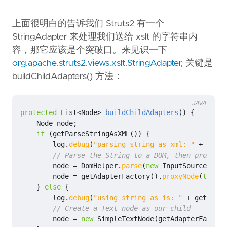
上面很明白的告诉我们 Struts2 有一个
StringAdapter 来处理我们送给 xslt 的字符串内
容，那它应该是个突破口。来见识一下
org.apache.struts2.views.xslt.StringAdapter
, 关键是
buildChildAdapters() 方法：
JAVA
protected
List
<
Node
>
buildChildAdapters
()
{
Node
node
;
if
(
getParseStringAsXML
())
{
log
.
debug
(
"parsing string as xml: "
+
getSt
// Parse the String to a DOM, then proxy th
node
=
DomHelper
.
parse
(
new
InputSource
(
new
node
=
getAdapterFactory
().
proxyNode
(
this
,
}
else
{
log
.
debug
(
"using string as is: "
+
getStrin
// Create a Text node as our child
node
=
new
SimpleTextNode
(
getAdapterFactory