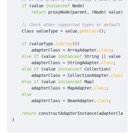
if
(
value
instanceof
Node
)
return
proxyNode
(
parent
,
(
Node
)
value
);
// Check other supported types or default to ge
Class
valueType
=
value
.
getClass
();
if
(
valueType
.
isArray
())
adapterClass
=
ArrayAdapter
.
class
;
else
if
(
value
instanceof
String
||
value
insta
adapterClass
=
StringAdapter
.
class
;
else
if
(
value
instanceof
Collection
)
adapterClass
=
CollectionAdapter
.
class
;
else
if
(
value
instanceof
Map
)
adapterClass
=
MapAdapter
.
class
;
else
adapterClass
=
BeanAdapter
.
class
;
return
constructAdapterInstance
(
adapterClass
,
p
}