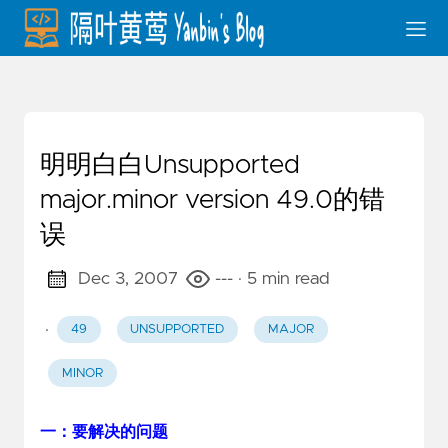
明明白白Unsupported
major.minor version 49.0的错
误
Dec 3, 2007
---
· 5 min read
·
49
UNSUPPORTED
MAJOR
MINOR
一：要解决的问题