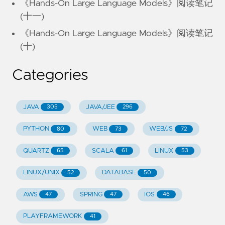
《Hands-On Large Language Models》阅读笔记
(十一)
《Hands-On Large Language Models》阅读笔记
(十)
Categories
JAVA
JAVA/JEE
305
296
PYTHON
WEB
WEB/JS
80
73
72
QUARTZ
SCALA
LINUX
65
61
53
LINUX/UNIX
DATABASE
52
50
AWS
SPRING
IOS
47
47
46
PLAYFRAMEWORK
41