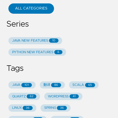
ALL CATEGORIES
Series
JAVA NEW FEATURES
10
PYTHON NEW FEATURES
6
Tags
JAVA
翻译
SCALA
101
86
65
QUARTZ
WORDPRESS
62
41
LINUX
SPRING
36
36