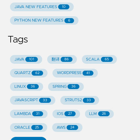
JAVA NEW FEATURES
10
PYTHON NEW FEATURES
6
Tags
JAVA
翻译
SCALA
101
86
65
QUARTZ
WORDPRESS
62
41
LINUX
SPRING
36
36
JAVASCRIPT
STRUTS2
33
33
LAMBDA
IOS
LLM
31
27
26
ORACLE
AWS
25
24