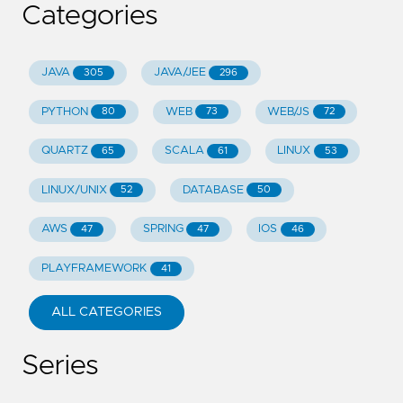
Categories
JAVA
JAVA/JEE
305
296
PYTHON
WEB
WEB/JS
80
73
72
QUARTZ
SCALA
LINUX
65
61
53
LINUX/UNIX
DATABASE
52
50
AWS
SPRING
IOS
47
47
46
PLAYFRAMEWORK
41
ALL CATEGORIES
Series