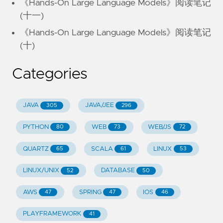
《Hands-On Large Language Models》阅读笔记
(十一)
《Hands-On Large Language Models》阅读笔记
(十)
Categories
JAVA
JAVA/JEE
305
296
PYTHON
WEB
WEB/JS
80
73
72
QUARTZ
SCALA
LINUX
65
61
53
LINUX/UNIX
DATABASE
52
50
AWS
SPRING
IOS
47
47
46
PLAYFRAMEWORK
41