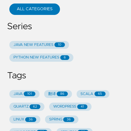
ALL CATEGORIES
Series
JAVA NEW FEATURES
10
PYTHON NEW FEATURES
6
Tags
JAVA
翻译
SCALA
101
86
65
QUARTZ
WORDPRESS
62
41
LINUX
SPRING
36
36