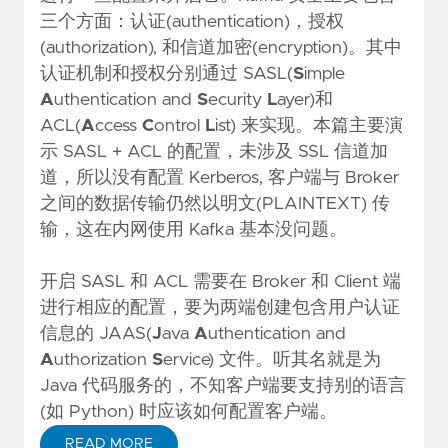
三个方面：认证(authentication)，授权
(authorization), 和信道加密(encryption)。其中
认证机制和授权分别通过 SASL(
S
imple
A
uthentication and
S
ecurity
L
ayer)和
ACL(
A
ccess
C
ontrol
L
ist) 来实现。本篇主要演
示 SASL + ACL 的配置，未涉及 SSL 信道加
道，所以没有配置 Kerberos, 客户端与 Broker
之间的数据传输仍然以明文(PLAINTEXT) 传
输，这在内网使用 Kafka 基本没问题。
开启 SASL 和 ACL 需要在 Broker 和 Client 端
进行相应的配置，要为两端创建包含用户认证
信息的 JAAS(
J
ava
A
uthentication and
A
uthorization
S
ervice) 文件。听其名就是为
Java 代码服务的，不知客户端要支持别的语言
(如 Python) 时应该如何配置客户端。
READ MORE