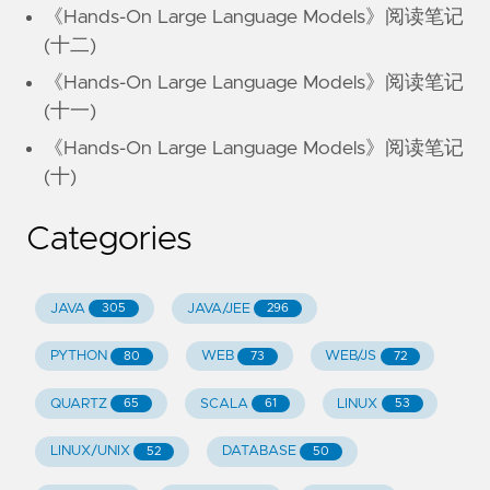
《Hands-On Large Language Models》阅读笔记
(十二)
《Hands-On Large Language Models》阅读笔记
(十一)
《Hands-On Large Language Models》阅读笔记
(十)
Categories
JAVA
JAVA/JEE
305
296
PYTHON
WEB
WEB/JS
80
73
72
QUARTZ
SCALA
LINUX
65
61
53
LINUX/UNIX
DATABASE
52
50