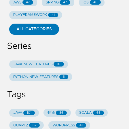
AWS
SPRING
IOS
47
47
46
PLAYFRAMEWORK
41
ALL CATEGORIES
Series
JAVA NEW FEATURES
10
PYTHON NEW FEATURES
6
Tags
JAVA
翻译
SCALA
101
86
65
QUARTZ
WORDPRESS
62
41