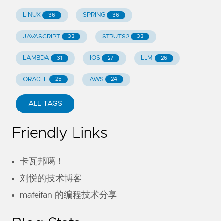
LINUX
SPRING
36
36
JAVASCRIPT
STRUTS2
33
33
LAMBDA
IOS
LLM
31
27
26
ORACLE
AWS
25
24
ALL TAGS
Friendly Links
卡瓦邦噶！
刘悦的技术博客
mafeifan 的编程技术分享