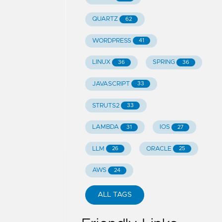
QUARTZ
62
WORDPRESS
41
LINUX
SPRING
36
36
JAVASCRIPT
33
STRUTS2
33
LAMBDA
IOS
31
27
LLM
ORACLE
26
25
AWS
24
ALL TAGS