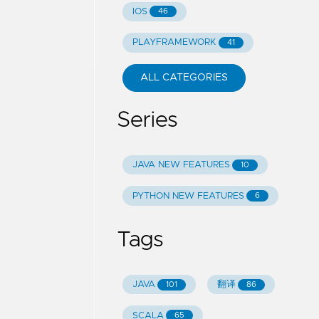
IOS
46
PLAYFRAMEWORK
41
ALL CATEGORIES
Series
JAVA NEW FEATURES
10
PYTHON NEW FEATURES
6
Tags
JAVA
翻译
101
86
SCALA
65