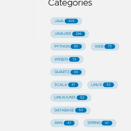
Categories
JAVA
305
JAVA/JEE
296
PYTHON
WEB
80
73
WEB/JS
72
QUARTZ
65
SCALA
LINUX
61
53
LINUX/UNIX
52
DATABASE
50
AWS
SPRING
47
47