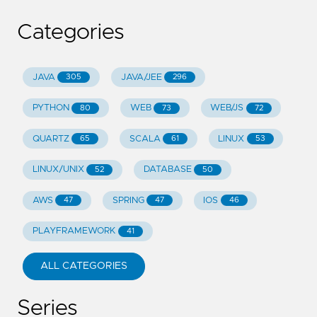
Categories
JAVA
JAVA/JEE
305
296
PYTHON
WEB
WEB/JS
80
73
72
QUARTZ
SCALA
LINUX
65
61
53
LINUX/UNIX
DATABASE
52
50
AWS
SPRING
IOS
47
47
46
PLAYFRAMEWORK
41
ALL CATEGORIES
Series