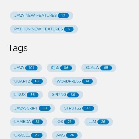
JAVA NEW FEATURES
10
PYTHON NEW FEATURES
6
Tags
JAVA
翻译
SCALA
101
86
65
QUARTZ
WORDPRESS
62
41
LINUX
SPRING
36
36
JAVASCRIPT
STRUTS2
33
33
LAMBDA
IOS
LLM
31
27
26
ORACLE
AWS
25
24