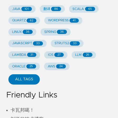
JAVA
翻译
SCALA
101
86
65
QUARTZ
WORDPRESS
62
41
LINUX
SPRING
36
36
JAVASCRIPT
STRUTS2
33
33
LAMBDA
IOS
LLM
31
27
26
ORACLE
AWS
25
24
ALL TAGS
Friendly Links
卡瓦邦噶！