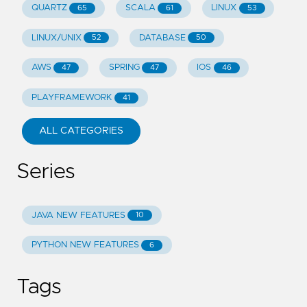
QUARTZ
SCALA
LINUX
65
61
53
LINUX/UNIX
DATABASE
52
50
AWS
SPRING
IOS
47
47
46
PLAYFRAMEWORK
41
ALL CATEGORIES
Series
JAVA NEW FEATURES
10
PYTHON NEW FEATURES
6
Tags