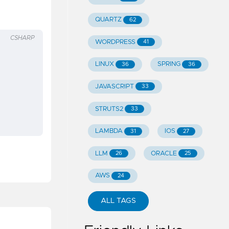
QUARTZ
62
CSHARP
WORDPRESS
41
LINUX
SPRING
36
36
JAVASCRIPT
33
STRUTS2
33
LAMBDA
IOS
31
27
LLM
ORACLE
26
25
AWS
24
ALL TAGS