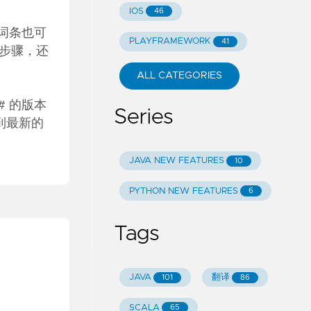
IOS
46
的词条也可
PLAYFRAMEWORK
41
现步骤，还
ALL CATEGORIES
C# 的版本
Series
到最新的
JAVA NEW FEATURES
10
PYTHON NEW FEATURES
6
Tags
JAVA
翻译
101
86
SCALA
65