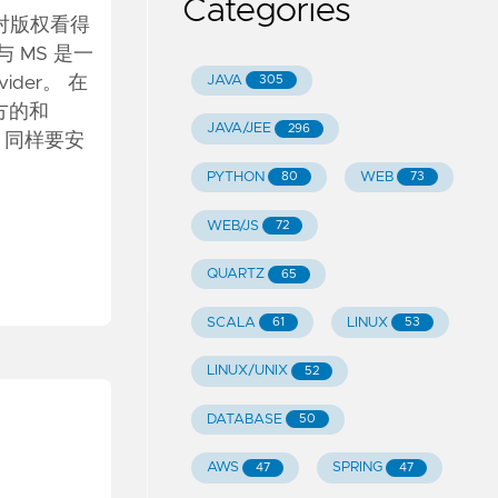
Categories
对版权看得
与 MS 是一
JAVA
ider。 在
305
方的和
JAVA/JEE
296
大，同样要安
PYTHON
WEB
80
73
WEB/JS
72
QUARTZ
65
SCALA
LINUX
61
53
LINUX/UNIX
52
DATABASE
50
AWS
SPRING
47
47