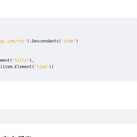
gs.com/rss"
).
Descendants
(
"item"
)
ment
(
"title"
),
)
item
.
Element
(
"link"
))
,
Encoding
.
UTF8
));