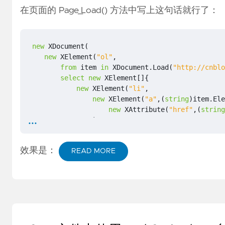
在页面的 Page_Load() 方法中写上这句话就行了：
new
XDocument
(
new
XElement
(
"ol"
,
from
item
in
XDocument
.
Load
(
"http://cnblo
select
new
XElement
[]{
new
XElement
(
"li"
,
new
XElement
(
"a"
,(
string
)
item
.
Ele
new
XAttribute
(
"href"
,(
string
...
)
)
}
效果是：
)
READ MORE
).
WriteTo
(
new
XmlTextWriter
(
Response
.
OutputStream