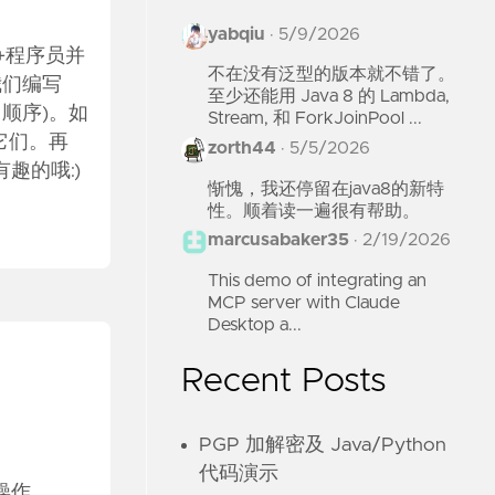
yabqiu
·
5/9/2026
+程序员并
不在没有泛型的版本就不错了。
我们编写
至少还能用 Java 8 的 Lambda,
调用顺序)。如
Stream, 和 ForkJoinPool ...
它们。再
zorth44
·
5/5/2026
趣的哦:)
惭愧，我还停留在java8的新特
性。顺着读一遍很有帮助。
marcusabaker35
·
2/19/2026
This demo of integrating an
MCP server with Claude
Desktop a...
Recent Posts
PGP 加解密及 Java/Python
代码演示
操作