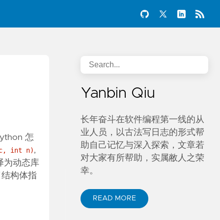
Yanbin Qiu
长年奋斗在软件编程第一线的从
业人员，以古法写日志的形式帮
hon 怎
助自己记忆与深入探索，文章若
,
c, int n)
对大家有所帮助，实属敝人之荣
编译为动态库
幸。
到了结构体指
READ MORE