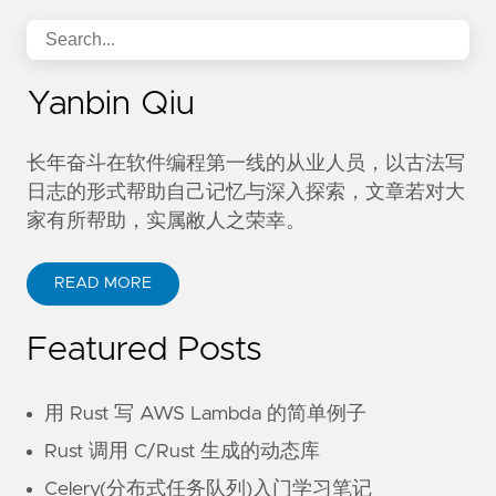
<!-- 使用SUN的代码规范，可替换成公司自己的规范 --
<property
name=
"checkstyle.config"
value=
"${b
<property
name=
"checkstyle.report.style"
valu
Yanbin Qiu
<property
name=
"checkstyle.result"
value=
"${p
<property
name=
"checkstyle.report"
value=
"${p
长年奋斗在软件编程第一线的从业人员，以古法写
<!-- 定义发送邮件列表 -->
日志的形式帮助自己记忆与深入探索，文章若对大
<property
name=
"mail.list"
value=
"(User1)user
家有所帮助，实属敝人之荣幸。
<target
name=
"init"
>
<tstamp/>
READ MORE
</target>
Featured Posts
<!--CheckStyle脚步-->
<taskdef
resource=
"checkstyletask.properties"
<target
name=
"checkstyle"
depends=
"init"
desc
用 Rust 写 AWS Lambda 的简单例子
<checkstyle
config=
"${checkstyle.config}"
Rust 调用 C/Rust 生成的动态库
<formatter
type=
"xml"
tofile=
"${check
<fileset
dir=
"${project.src.dir}"
inc
Celery(分布式任务队列)入门学习笔记