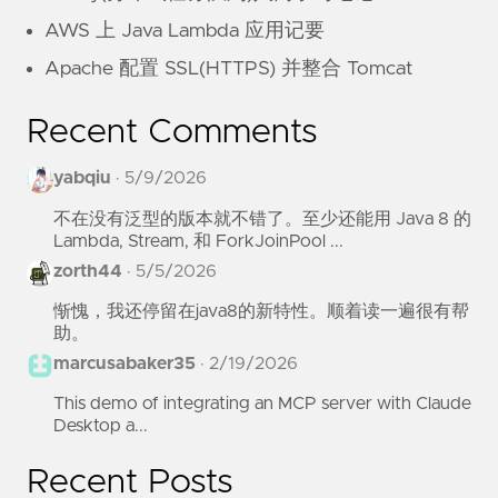
</checkstyle>
AWS 上 Java Lambda 应用记要
<!-- 生成报告,其格式取决于${checkstyle.report
Apache 配置 SSL(HTTPS) 并整合 Tomcat
<style
in=
"${checkstyle.result}"
out=
"${c
</target>
Recent Comments
<!-- 当有不规范的情况发生时将检查结果发送到 -->
<target
name=
"checkstyle-nightly"
depends=
"ch
yabqiu
·
5/9/2026
description=
"Sends email if checkstyle de
不在没有泛型的版本就不错了。至少还能用 Java 8 的
Lambda, Stream, 和 ForkJoinPool ...
<!-- 如果邮件服务器需要验证，则加上 user 和 pas
<mail
from=
"(Admin)admin@xxx.com"
tolist=
zorth44
·
5/5/2026
subject=
" checkstyle result from proj
惭愧，我还停留在java8的新特性。顺着读一遍很有帮
</target>
助。
</project>
marcusabaker35
·
2/19/2026
This demo of integrating an MCP server with Claude
Desktop a...
Recent Posts