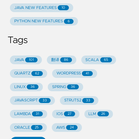
JAVA NEW FEATURES
10
PYTHON NEW FEATURES
6
Tags
JAVA
翻译
SCALA
101
86
65
QUARTZ
WORDPRESS
62
41
LINUX
SPRING
36
36
JAVASCRIPT
STRUTS2
33
33
LAMBDA
IOS
LLM
31
27
26
ORACLE
AWS
25
24