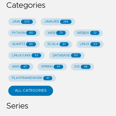
Categories
JAVA
JAVA/JEE
305
296
PYTHON
WEB
WEB/JS
80
73
72
QUARTZ
SCALA
LINUX
65
61
53
LINUX/UNIX
DATABASE
52
50
AWS
SPRING
IOS
47
47
46
PLAYFRAMEWORK
41
ALL CATEGORIES
Series