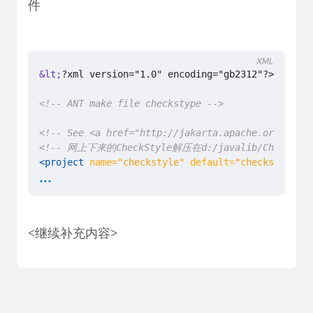
件
XML
&lt;
<!-- ANT make file checkstype -->
<!-- See <a href="http://jakarta.apache.org/ant" 
<!-- 网上下来的CheckStyle解压在d:/javalib/CheckStyle
<project
name=
"checkstyle"
default=
"checkstyle"
b
...
<!-- CheckStyle配置,这里你替换成你实际的环境 -->
<property
name=
"project.docs.dir"
value=
"${ba
<继续补充内容>
<!-- 源代码的目录是e:/eclipseworkspace/talupdat
<property
name=
"project.src.dir"
value=
"e:/ec
<!-- 建立了build目录在其中生成报告 -->
<property
name=
"project.checkstyleReport.dir"
<property
name=
"checkstyle.jar"
value=
"${base