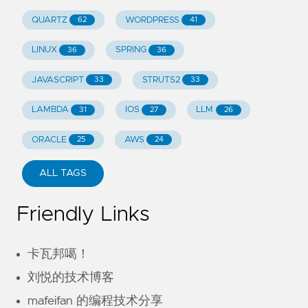
QUARTZ
WORDPRESS
62
41
LINUX
SPRING
36
36
JAVASCRIPT
STRUTS2
33
33
LAMBDA
IOS
LLM
31
27
26
ORACLE
AWS
25
24
ALL TAGS
Friendly Links
卡瓦邦噶！
刘悦的技术博客
mafeifan 的编程技术分享