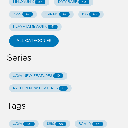
LINUX/UNIX
DATABASE
52
50
AWS
SPRING
IOS
47
47
46
PLAYFRAMEWORK
41
ALL CATEGORIES
Series
JAVA NEW FEATURES
10
PYTHON NEW FEATURES
6
Tags
JAVA
翻译
SCALA
101
86
65