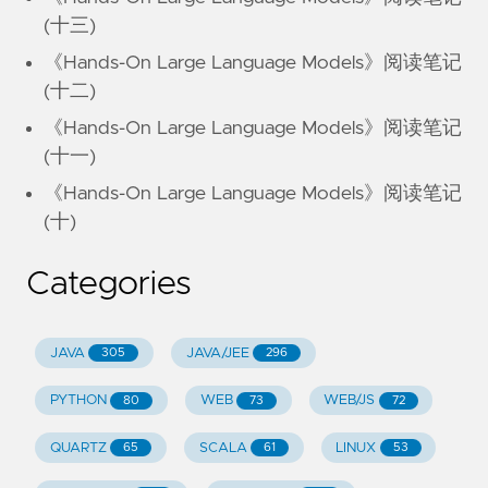
(十三)
《Hands-On Large Language Models》阅读笔记
(十二)
《Hands-On Large Language Models》阅读笔记
(十一)
《Hands-On Large Language Models》阅读笔记
(十)
Categories
JAVA
JAVA/JEE
305
296
PYTHON
WEB
WEB/JS
80
73
72
QUARTZ
SCALA
LINUX
65
61
53