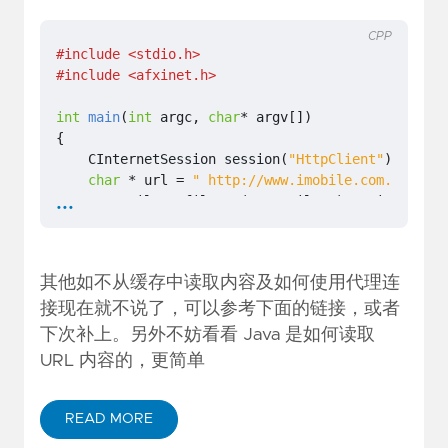
CPP
#include
<stdio.h>
#include
<afxinet.h>
int
main
(
int
argc
,
char
*
argv
[])
{
CInternetSession
session
(
"HttpClient"
);
char
*
url
=
" http://www.imobile.com.cn/simc
...
CHttpFile
*
pfile
=
(
CHttpFile
*
)
session
.
OpenU
DWORD
dwStatusCode
;
pfile
->
QueryInfoStatusCode
(
dwStatusCode
);
其他如不从缓存中读取内容及如何使用代理连
if
(
dwStatusCode
==
HTTP_STATUS_OK
)
{
接现在就不说了，可以参考下面的链接，或者
CString
content
;
下次补上。另外不妨看看 Java 是如何读取
CString
data
;
URL 内容的，更简单
while
(
pfile
->
ReadString
(
data
))
{
content
+=
data
+
"
\r\n
"
;
READ MORE
}