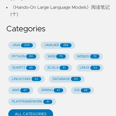
《Hands-On Large Language Models》阅读笔记
(十)
Categories
JAVA
JAVA/JEE
305
296
PYTHON
WEB
WEB/JS
80
73
72
QUARTZ
SCALA
LINUX
65
61
53
LINUX/UNIX
DATABASE
52
50
AWS
SPRING
IOS
47
47
46
PLAYFRAMEWORK
41
ALL CATEGORIES