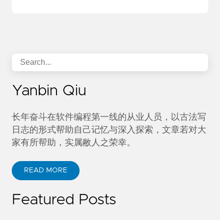
content
.
TrimRight
();
printf
(
" %s
\n
 "
,(
LPCTSTR
)
content
);
}
pfile
->
Close
();
delete
pfile
;
session
.
Close
();
return
0
;
}
Yanbin Qiu
长年奋斗在软件编程第一线的从业人员，以古法写
日志的形式帮助自己记忆与深入探索，文章若对大
家有所帮助，实属敝人之荣幸。
READ MORE
Featured Posts