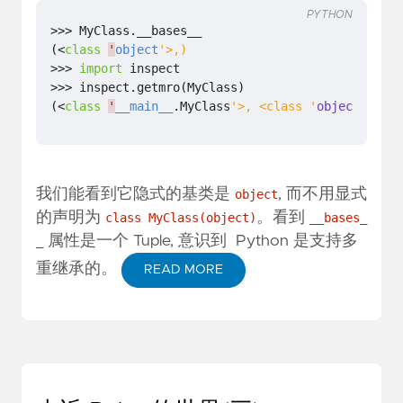
PYTHON
>>>
MyClass
.
__bases__
(
<
class
'
object
'>,)
>>>
import
inspect
>>>
inspect
.
getmro
(
MyClass
)
(
<
class
'
__main__
.
MyClass
'>, <class '
object
'>)
我们能看到它隐式的基类是
, 而不用显式
object
的声明为
。看到
class MyClass(object)
__bases_
属性是一个 Tuple, 意识到 Python 是支持多
_
重继承的。
READ MORE