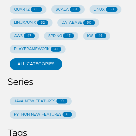
QUARTZ
SCALA
LINUX
65
61
53
LINUX/UNIX
DATABASE
52
50
AWS
SPRING
IOS
47
47
46
PLAYFRAMEWORK
41
ALL CATEGORIES
Series
JAVA NEW FEATURES
10
PYTHON NEW FEATURES
6
Tags