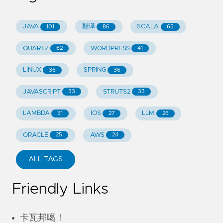
JAVA
翻译
SCALA
101
86
65
QUARTZ
WORDPRESS
62
41
LINUX
SPRING
36
36
JAVASCRIPT
STRUTS2
33
33
LAMBDA
IOS
LLM
31
27
26
ORACLE
AWS
25
24
ALL TAGS
Friendly Links
卡瓦邦噶！