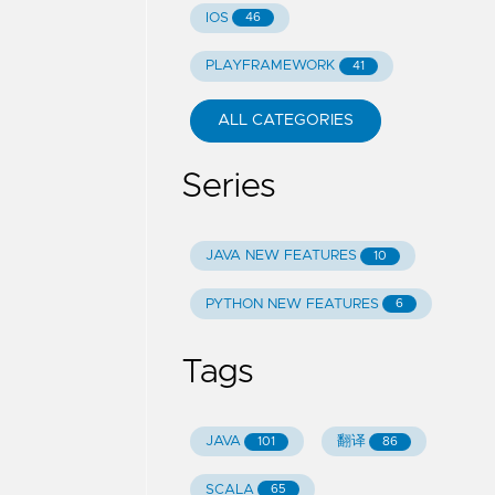
IOS
46
PLAYFRAMEWORK
41
ALL CATEGORIES
Series
JAVA NEW FEATURES
10
PYTHON NEW FEATURES
6
Tags
JAVA
翻译
101
86
SCALA
65