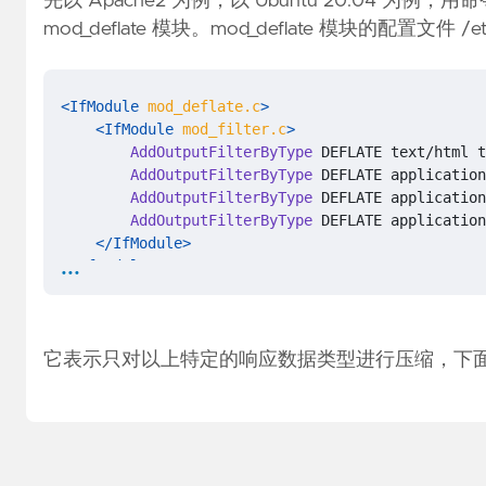
先以 Apache2 为例，以 Ubuntu 20.04 为例，用
mod_deflate
模块。mod_deflate 模块的配置文件 /etc/a
<IfModule
mod_deflate.c
>
<IfModule
mod_filter.c
>
AddOutputFilterByType
AddOutputFilterByType
AddOutputFilterByType
AddOutputFilterByType
</IfModule>
...
</IfModule>
它表示只对以上特定的响应数据类型进行压缩，下面来