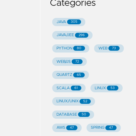
Categories
JAVA
305
JAVA/JEE
296
PYTHON
WEB
80
73
WEB/JS
72
QUARTZ
65
SCALA
LINUX
61
53
LINUX/UNIX
52
DATABASE
50
AWS
SPRING
47
47