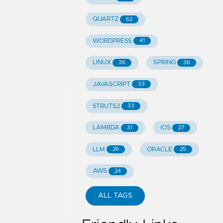
QUARTZ
62
WORDPRESS
41
LINUX
SPRING
36
36
JAVASCRIPT
33
STRUTS2
33
LAMBDA
IOS
31
27
LLM
ORACLE
26
25
AWS
24
ALL TAGS