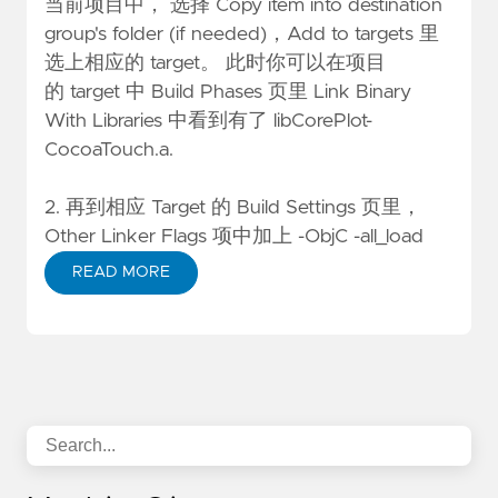
当前项目中， 选择 Copy item into destination
group's folder (if needed)，Add to targets 里
选上相应的 target。 此时你可以在项目
的 target 中 Build Phases 页里 Link Binary
With Libraries 中看到有了 libCorePlot-
CocoaTouch.a.
2. 再到相应 Target 的 Build Settings 页里，
Other Linker Flags 项中加上 -ObjC -all_load
READ MORE