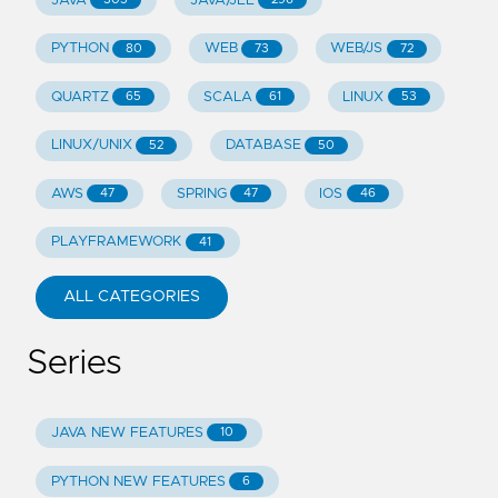
JAVA
JAVA/JEE
PYTHON
WEB
WEB/JS
80
73
72
QUARTZ
SCALA
LINUX
65
61
53
LINUX/UNIX
DATABASE
52
50
AWS
SPRING
IOS
47
47
46
PLAYFRAMEWORK
41
ALL CATEGORIES
Series
JAVA NEW FEATURES
10
PYTHON NEW FEATURES
6