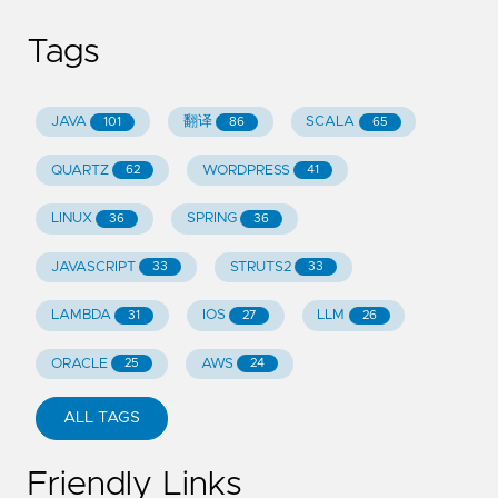
Tags
JAVA
翻译
SCALA
101
86
65
QUARTZ
WORDPRESS
62
41
LINUX
SPRING
36
36
JAVASCRIPT
STRUTS2
33
33
LAMBDA
IOS
LLM
31
27
26
ORACLE
AWS
25
24
ALL TAGS
Friendly Links