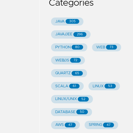
Categories
JAVA
305
JAVA/JEE
296
PYTHON
WEB
80
73
WEB/JS
72
QUARTZ
65
SCALA
LINUX
61
53
LINUX/UNIX
52
DATABASE
50
AWS
SPRING
47
47