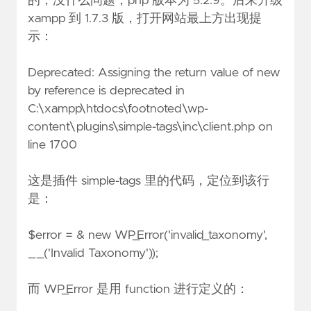
的，没什么问题，php 版本为 5.2.9。后来升级
xampp 到 1.7.3 版，打开网站最上方出现提
示：
Deprecated: Assigning the return value of new
by reference is deprecated in
C:\xampp\htdocs\footnoted\wp-
content\plugins\simple-tags\inc\client.php on
line 1700
这是插件 simple-tags 里的代码，定位到该行
是：
$error = & new WP_Error('invalid_taxonomy',
__('Invalid Taxonomy'));
而 WP_Error 是用 function 进行定义的：