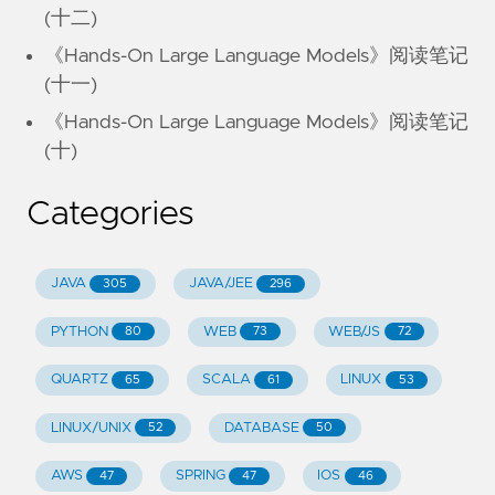
(十二)
《Hands-On Large Language Models》阅读笔记
(十一)
《Hands-On Large Language Models》阅读笔记
(十)
Categories
JAVA
JAVA/JEE
305
296
PYTHON
WEB
WEB/JS
80
73
72
QUARTZ
SCALA
LINUX
65
61
53
LINUX/UNIX
DATABASE
52
50
AWS
SPRING
IOS
47
47
46