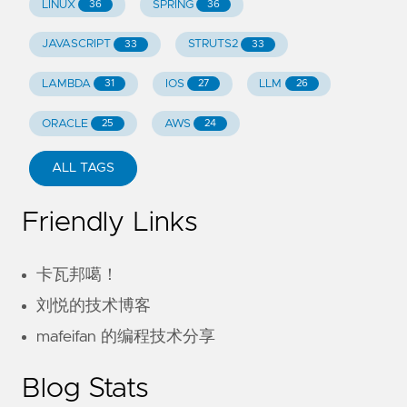
LINUX
SPRING
36
36
JAVASCRIPT
STRUTS2
33
33
LAMBDA
IOS
LLM
31
27
26
ORACLE
AWS
25
24
ALL TAGS
Friendly Links
卡瓦邦噶！
刘悦的技术博客
mafeifan 的编程技术分享
Blog Stats