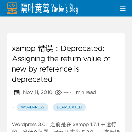
xampp 错误：Deprecated:
Assigning the return value of
new by reference is
deprecated
Nov 11, 2010
---
· 1 min read
·
WORDPRESS
DEPRECATED
Wordpress 3.0.1 之前是在 xampp 1.7.1 中运行