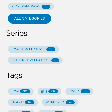
PLAYFRAMEWORK
41
ALL CATEGORIES
Series
JAVA NEW FEATURES
10
PYTHON NEW FEATURES
6
Tags
JAVA
翻译
SCALA
101
86
65
QUARTZ
WORDPRESS
62
41