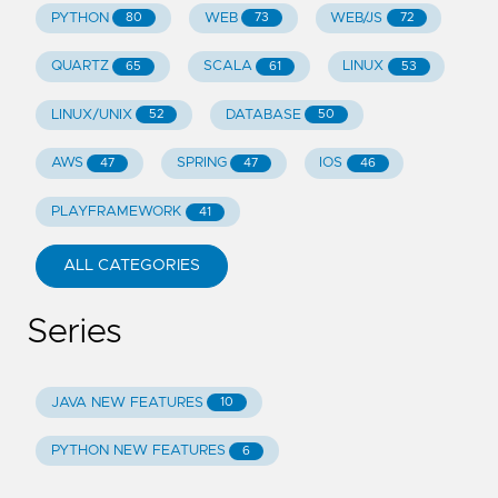
PYTHON
WEB
WEB/JS
80
73
72
QUARTZ
SCALA
LINUX
65
61
53
LINUX/UNIX
DATABASE
52
50
AWS
SPRING
IOS
47
47
46
PLAYFRAMEWORK
41
ALL CATEGORIES
Series
JAVA NEW FEATURES
10
PYTHON NEW FEATURES
6