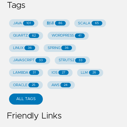
Tags
JAVA
翻译
SCALA
101
86
65
QUARTZ
WORDPRESS
62
41
LINUX
SPRING
36
36
JAVASCRIPT
STRUTS2
33
33
LAMBDA
IOS
LLM
31
27
26
ORACLE
AWS
25
24
ALL TAGS
Friendly Links