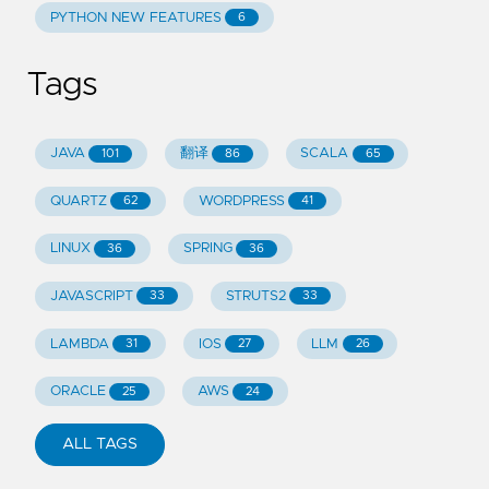
PYTHON NEW FEATURES
6
Tags
JAVA
翻译
SCALA
101
86
65
QUARTZ
WORDPRESS
62
41
LINUX
SPRING
36
36
JAVASCRIPT
STRUTS2
33
33
LAMBDA
IOS
LLM
31
27
26
ORACLE
AWS
25
24
ALL TAGS