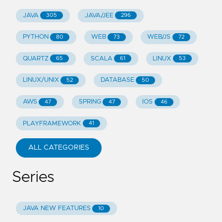
JAVA
JAVA/JEE
305
296
PYTHON
WEB
WEB/JS
80
73
72
QUARTZ
SCALA
LINUX
65
61
53
LINUX/UNIX
DATABASE
52
50
AWS
SPRING
IOS
47
47
46
PLAYFRAMEWORK
41
ALL CATEGORIES
Series
JAVA NEW FEATURES
10