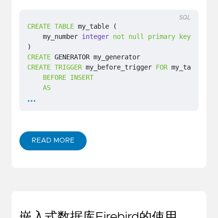
SQL
CREATE
TABLE
my_table
(
my_number
integer
not
null
primary
key
)
CREATE
GENERATOR
my_generator
CREATE
TRIGGER
my_before_trigger
FOR
my_table
BEFORE
INSERT
AS
...
BEGIN
IF
(
NEW
.
my_number
IS
NULL
)
THEN
NEW
.
my_number
=
GEN_ID
(
my_generator
,
END
READ MORE
嵌入式数据库Firebird的使用