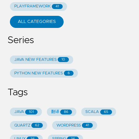
PLAYFRAMEWORK
41
ALL CATEGORIES
Series
JAVA NEW FEATURES
10
PYTHON NEW FEATURES
6
Tags
JAVA
翻译
SCALA
101
86
65
QUARTZ
WORDPRESS
62
41
LINUX
SPRING
36
36