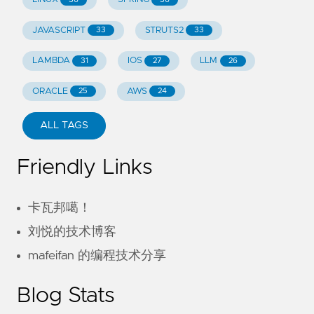
JAVASCRIPT
STRUTS2
33
33
LAMBDA
IOS
LLM
31
27
26
ORACLE
AWS
25
24
ALL TAGS
Friendly Links
卡瓦邦噶！
刘悦的技术博客
mafeifan 的编程技术分享
Blog Stats