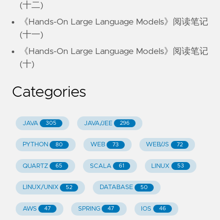
(十二)
《Hands-On Large Language Models》阅读笔记
(十一)
《Hands-On Large Language Models》阅读笔记
(十)
Categories
JAVA
JAVA/JEE
305
296
PYTHON
WEB
WEB/JS
80
73
72
QUARTZ
SCALA
LINUX
65
61
53
LINUX/UNIX
DATABASE
52
50
AWS
SPRING
IOS
47
47
46