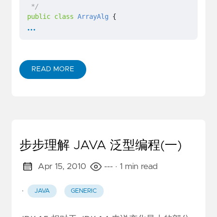
 */
public
class
ArrayAlg
{
...
//这个就是在普通类 ArrayAlg 中定义的泛型方法
public
static
<
T
>
T
getMiddle
(
T
[]
a
){
return
a
[
a
.
length
/
2
]
;
}
READ MORE
public
static
void
main
(
String
[]
args
)
{
String
[]
names
=
{
"Fantasia"
,
"Unmi"
,
"Kypf
//String middle = ArrayAlg.<String>getMid
//上面那样写是可以，编译器可推断出要调用的方法，所
String
middle
=
ArrayAlg
.
getMiddle
(
names
)
步步理解 JAVA 泛型编程(一)
System
.
out
.
println
(
middle
);
}
Apr 15, 2010
---
· 1 min read
}
·
JAVA
GENERIC