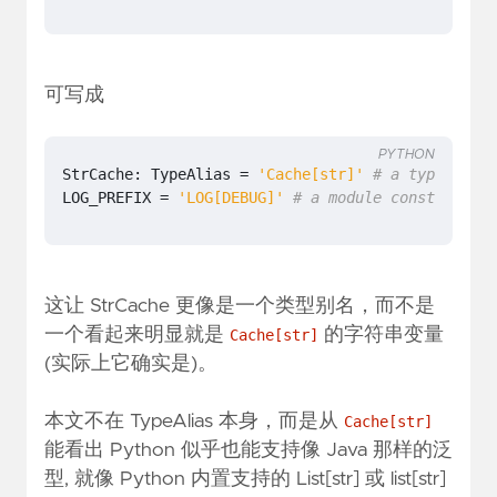
可写成
PYTHON
StrCache
:
TypeAlias
=
'Cache[str]'
# a type alias
LOG_PREFIX
=
'LOG[DEBUG]'
# a module constant
这让 StrCache 更像是一个类型别名，而不是
一个看起来明显就是
的字符串变量
Cache[str]
(实际上它确实是)。
本文不在 TypeAlias 本身，而是从
Cache[str]
能看出 Python 似乎也能支持像 Java 那样的泛
型, 就像 Python 内置支持的 List[str] 或 list[str]