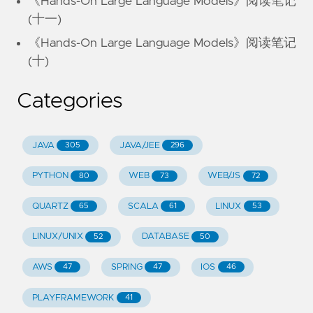
《Hands-On Large Language Models》阅读笔记
(十一)
《Hands-On Large Language Models》阅读笔记
(十)
Categories
JAVA
JAVA/JEE
305
296
PYTHON
WEB
WEB/JS
80
73
72
QUARTZ
SCALA
LINUX
65
61
53
LINUX/UNIX
DATABASE
52
50
AWS
SPRING
IOS
47
47
46
PLAYFRAMEWORK
41