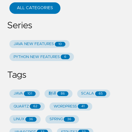
ALL CATEGORIES
Series
JAVA NEW FEATURES
10
PYTHON NEW FEATURES
6
Tags
JAVA
翻译
SCALA
101
86
65
QUARTZ
WORDPRESS
62
41
LINUX
SPRING
36
36
33
33